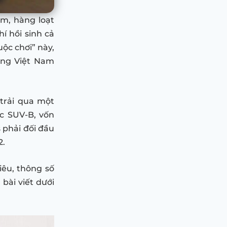
m, hàng loạt
í hồi sinh cả
ộc chơi” này,
ường Việt Nam
trải qua một
c SUV-B, vốn
s phải đối đầu
2.
êu, thông số
bài viết dưới