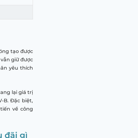
hóng tạo được
 vẫn giữ được
hân yêu thích
ng lại giá trị
B. Đặc biệt,
tiến về công
 đãi gì