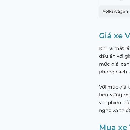
Volkswagen 
Giá xe 
Khi ra mắt l
dấu ấn với g
mức giá cạnh
phong cách l
Với mức giá 
bền vững mà
với phiên b
nghệ và thiế
Mua xe 