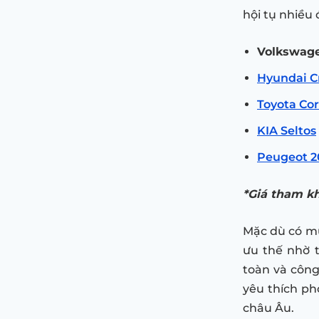
hội tụ nhiều
Volkswage
Hyundai C
Toyota Cor
KIA Seltos
Peugeot 2
*Giá tham k
Mặc dù có mứ
ưu thế nhờ t
toàn và công
yêu thích p
châu Âu.