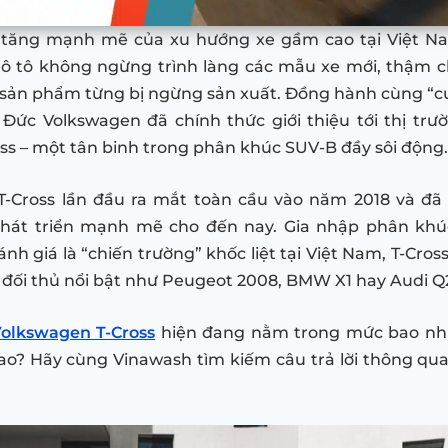
a tăng mạnh mẽ của xu hướng xe gầm cao tại Việt Na
ô tô không ngừng trình làng các mẫu xe mới, thậm ch
ản phẩm từng bị ngừng sản xuất. Đồng hành cùng “cu
Đức Volkswagen đã chính thức giới thiệu tới thị tr
ss – một tân binh trong phân khúc SUV-B đầy sôi động.
T-Cross lần đầu ra mắt toàn cầu vào năm 2018 và đã 
phát triển mạnh mẽ cho đến nay. Gia nhập phân khú
h giá là “chiến trường” khốc liệt tại Việt Nam, T-Cros
t đối thủ nổi bật như Peugeot 2008, BMW X1 hay Audi Q
Volkswagen T-Cross
hiện đang nằm trong mức bao nhi
sao? Hãy cùng Vinawash tìm kiếm câu trả lời thông qua 