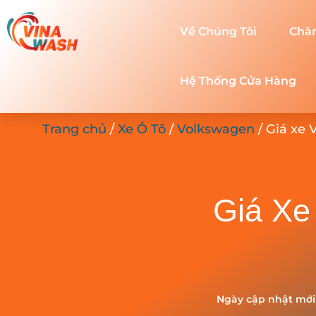
Về Chúng Tôi
Chă
Hệ Thống Cửa Hàng
Trang chủ
/
Xe Ô Tô
/
Volkswagen
/ Giá xe 
Giá Xe
Ngày cập nhật mới