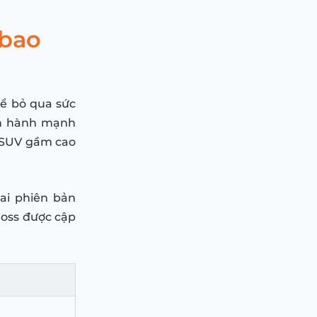
 bao
hể bỏ qua sức
vận hành mạnh
c SUV gầm cao
hai phiên bản
ross được cập