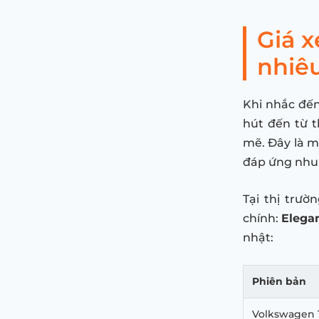
Giá 
nhiê
Khi nhắc đế
hút đến từ t
mẽ. Đây là m
đáp ứng nhu 
Tại thị trườ
chính:
Elega
nhật:
Phiên bản
Volkswagen 