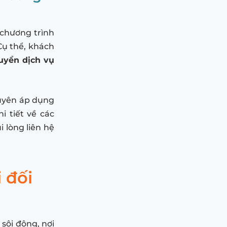
 chương trình
 Cụ thể, khách
uyền dịch vụ
xuyên áp dụng
i tiết về các
 lòng liên hệ
 đối
ôi động, nơi