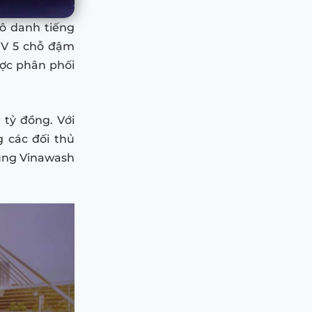
ô danh tiếng
UV 5 chỗ đậm
ược phân phối
tỷ đồng. Với
 các đối thủ
ùng Vinawash