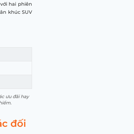
với hai phiên
hân khúc SUV
ác ưu đãi hay
hiểm.
ác đối