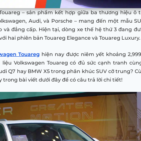
Touareg – sản phẩm kết hợp giữa ba thương hiệu ô t
olkswagen, Audi, và Porsche – mang đến một mẫu S
o và đẳng cấp. Hiện tại, dòng xe thế hệ thứ 3 đang đ
 với hai phiên bản Touareg Elegance và Touareg Luxury.
swagen Touareg
hiện nay được niêm yết khoảng 2,999 
, liệu Volkswagen Touareg có đủ sức cạnh tranh cùng
di Q7 hay BMW X5 trong phân khúc SUV cỡ trung? C
trong bài viết dưới đây để có câu trả lời chi tiết!