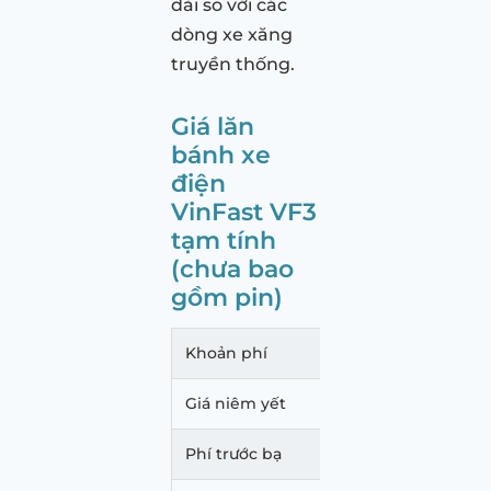
dài so với các
dòng xe xăng
truyền thống.
Giá lăn
bánh xe
điện
VinFast VF3
tạm tính
(chưa bao
gồm pin)
Khoản phí
Giá l
Giá niêm yết
240.
Phí trước bạ
0