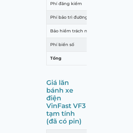
Phí đăng kiểm
340.
Phí bảo trì đường bộ
1.560
Bảo hiểm trách nhiệm dân sự
480.
Phí biển số
20.00
Tổng
262.
Giá lăn
bánh xe
điện
VinFast VF3
tạm tính
(đã có pin)