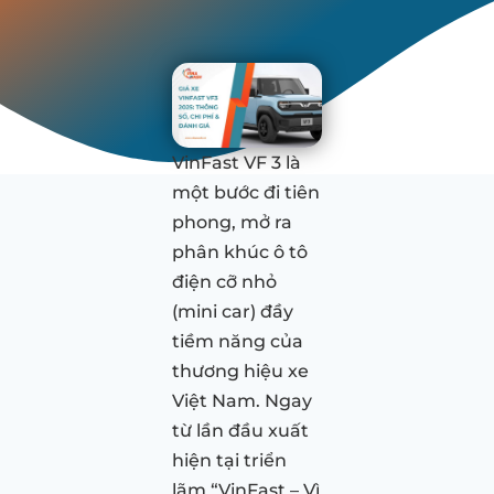
VinFast VF 3 là
một bước đi tiên
phong, mở ra
phân khúc ô tô
điện cỡ nhỏ
(mini car) đầy
tiềm năng của
thương hiệu xe
Việt Nam. Ngay
từ lần đầu xuất
hiện tại triển
lãm “VinFast – Vì