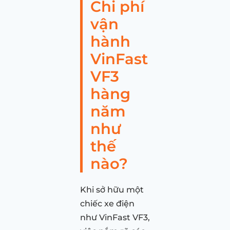
Chi phí
vận
hành
VinFast
VF3
hàng
năm
như
thế
nào?
Khi sở hữu một
chiếc xe điện
như VinFast VF3,