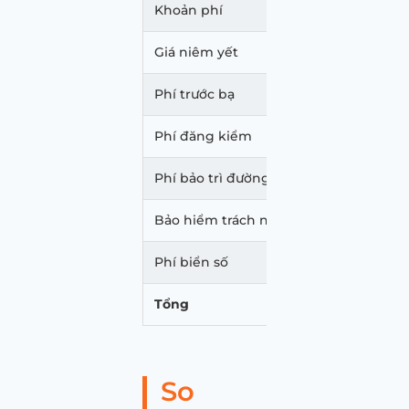
Khoản phí
Giá l
Giá niêm yết
322.0
Phí trước bạ
0
Phí đăng kiểm
340.
Phí bảo trì đường bộ
1.560
Bảo hiểm trách nhiệm dân sự
480.
Phí biển số
20.00
Tổng
344.
So