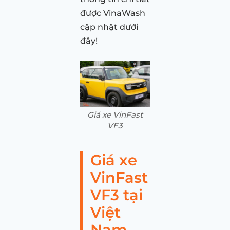
được VinaWash
cập nhật dưới
đây!
Giá xe VinFast
VF3
Giá xe
VinFast
VF3 tại
Việt
Nam