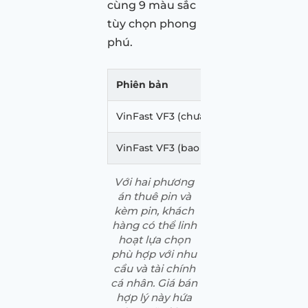
cùng 9 màu sắc
tùy chọn phong
phú.
Phiên bản
Giá xe V
VinFast VF3 (chưa pin)
240.000
VinFast VF3 (bao gồm pin)
322.000
Với hai phương
án thuê pin và
kèm pin, khách
hàng có thể linh
hoạt lựa chọn
phù hợp với nhu
cầu và tài chính
cá nhân. Giá bán
hợp lý này hứa