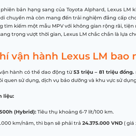
là phiên bản hạng sang của Toyota Alphard, Lexus LM 
 di chuyển mà còn mang đến trải nghiệm đẳng cấp cho
 tìm kiếm một mẫu MPV với không gian rộng rãi, tiện n
ang trọng vượt thời gian, Lexus LM chắc chắn là lựa c
phí vận hành Lexus LM bao 
 vận hành có thể dao động từ
53 triệu – 81 triệu đồng.
ói quen sử dụng, dịch vụ bảo dưỡng và khu vực sử dụng
 liệu:
500h (Hybrid):
Tiêu thụ khoảng 6-7 lít/100 km.
15.000 km/năm, thì bạn sẽ phải trả
24.375.000 VND
( giá