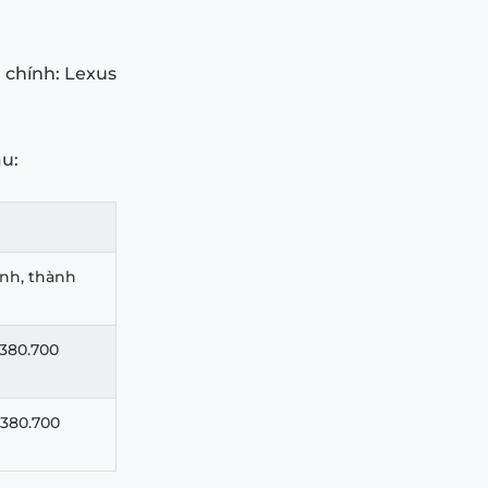
 chính: Lexus
au:
ỉnh, thành
.380.700
.380.700