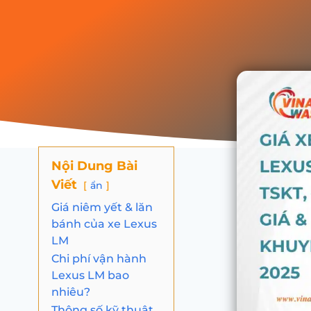
Nội Dung Bài
Viết
ẩn
Giá niêm yết & lăn
bánh của xe Lexus
LM
Chi phí vận hành
Lexus LM bao
nhiêu?
Thông số kỹ thuật