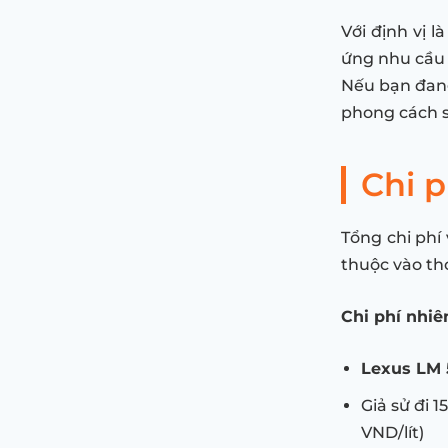
Với định vị 
ứng nhu cầu
Nếu bạn đang
phong cách s
Chi 
Tổng chi phí
thuộc vào th
Chi phí nhiên
Lexus LM 
Giả sử đi 
VND/lít)