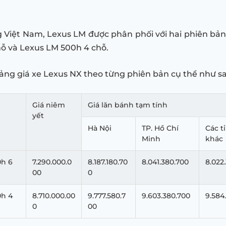
ng Việt Nam, Lexus LM được phân phối với hai phiên bản
ỗ và Lexus LM 500h 4 chỗ.
bảng giá xe Lexus NX theo từng phiên bản cụ thể như s
Giá niêm
Giá lăn bánh tạm tính
yết
Hà Nội
TP. Hồ Chí
Các t
Minh
khác
0h 6
7.290.000.0
8.187.180.70
8.041.380.700
8.022
00
0
0h 4
8.710.000.00
9.777.580.7
9.603.380.700
9.584
0
00