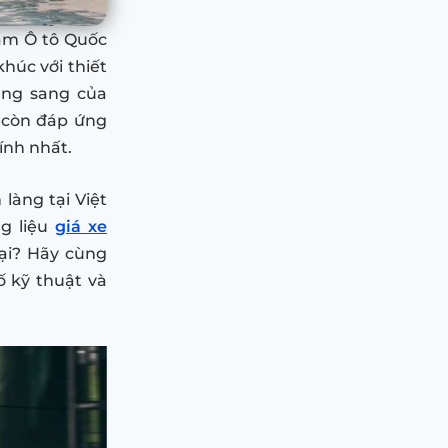
lãm Ô tô Quốc
húc với thiết
ạng sang của
 còn đáp ứng
ính nhất.
làng tại Việt
g liệu
giá xe
ại? Hãy cùng
ố kỹ thuật và