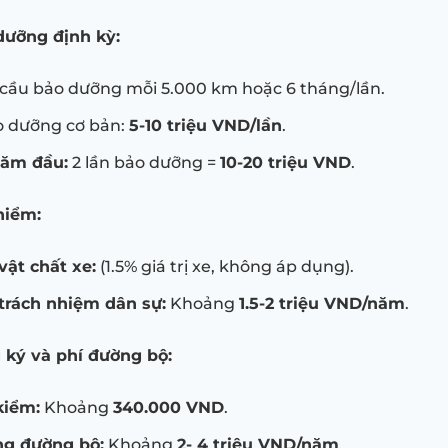
dưỡng định kỳ:
 cầu bảo dưỡng mỗi 5.000 km hoặc 6 tháng/lần.
o dưỡng cơ bản:
5-10 triệu VND/lần
.
năm đầu:
2 lần bảo dưỡng =
10-20 triệu VND
.
hiểm:
vật chất xe:
(1.5% giá trị xe, không áp dụng).
trách nhiệm dân sự:
Khoảng
1.5-2 triệu VND/năm
.
 ký và phí đường bộ:
kiểm:
Khoảng
340.000 VND
.
ng đường bộ:
Khoảng
2- 4 triệu VND/năm
.