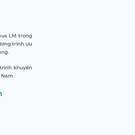
xus LM trong
ương trình ưu
áng.
 trình khuyến
ệt Nam
h