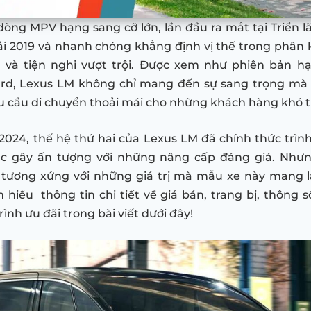
dòng MPV hạng sang cỡ lớn, lần đầu ra mắt tại Triển 
i 2019 và nhanh chóng khẳng định vị thế trong phân k
 và tiện nghi vượt trội. Được xem như phiên bản h
ard, Lexus LM không chỉ mang đến sự sang trọng mà
 cầu di chuyển thoải mái cho những khách hàng khó t
2024, thế hệ thứ hai của Lexus LM đã chính thức trình 
ục gây ấn tượng với những nâng cấp đáng giá. Nhưn
tương xứng với những giá trị mà mẫu xe này mang l
 hiểu thông tin chi tiết về giá bán, trang bị, thông s
ình ưu đãi trong bài viết dưới đây!