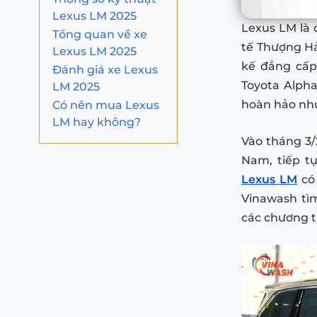
Lexus LM 2025
Lexus LM là 
Tổng quan về xe
tế Thượng Hả
Lexus LM 2025
kế đẳng cấp
Đánh giá xe Lexus
Toyota Alph
LM 2025
Có nên mua Lexus
hoàn hảo nhu
LM hay không?
Vào tháng 3/
Nam, tiếp t
Lexus LM
có 
Vinawash tìm
các chương tr