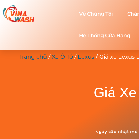
Về Chúng Tôi
Chă
Hệ Thống Cửa Hàng
Trang chủ
/
Xe Ô Tô
/
Lexus
/ Giá xe Lexus 
Giá Xe
Ngày cập nhật mới