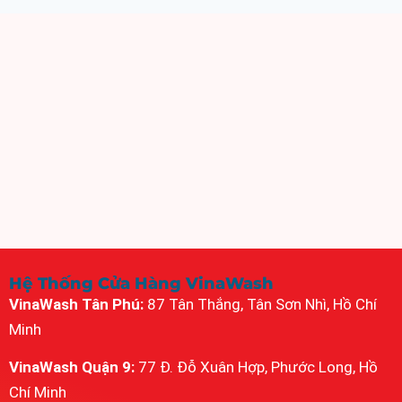
Hệ Thống Cửa Hàng VinaWash
VinaWash Tân Phú:
87 Tân Thắng, Tân Sơn Nhì, Hồ Chí
Minh
VinaWash Quận 9:
77 Đ. Đỗ Xuân Hợp, Phước Long, Hồ
Chí Minh