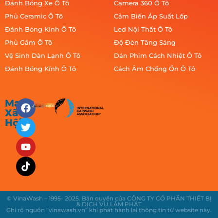
Đánh Bóng Xe Ô Tô
Camera 360 Ô Tô
Phủ Ceramic Ô Tô
Cảm Biến Áp Suất Lốp
Đánh Bóng Kính Ô Tô
Led Nội Thất Ô Tô
Phủ Gầm Ô Tô
Độ Đèn Tăng Sáng
Vệ Sinh Dàn Lạnh Ô Tô
Dán Phim Cách Nhiệt Ô Tô
Đánh Bóng Kính Ô Tô
Cách Âm Chống Ồn Ô Tô
Mạng
Xã
Hội
© VinaWash – 1995- 2025. Bản quyền của CÔNG TY CỔ PHẦN THIẾT BỊ
& DỊCH VỤ LÂM PHÁT
Ghi rõ nguồn “vinawash.vn” khi phát hành lại thông tin từ website này.