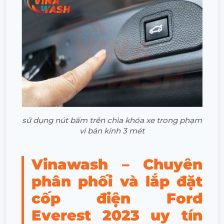
sử dụng nút bấm trên chìa khóa xe trong phạm
vi bán kính 3 mét
Vinawash – Chuyên
phân phối và lắp đặt
cốp điện Ford
Everest 2023 uy tín