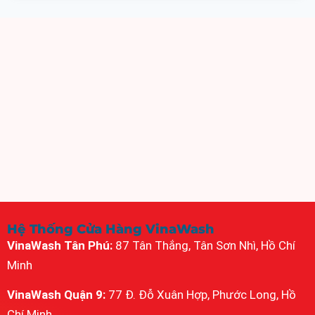
Hệ Thống Cửa Hàng VinaWash
VinaWash Tân Phú:
87 Tân Thắng, Tân Sơn Nhì, Hồ Chí
Minh
VinaWash Quận 9:
77 Đ. Đỗ Xuân Hợp, Phước Long, Hồ
Chí Minh