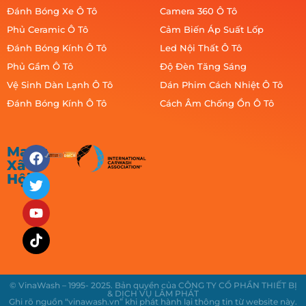
Đánh Bóng Xe Ô Tô
Camera 360 Ô Tô
Phủ Ceramic Ô Tô
Cảm Biến Áp Suất Lốp
Đánh Bóng Kính Ô Tô
Led Nội Thất Ô Tô
Phủ Gầm Ô Tô
Độ Đèn Tăng Sáng
Vệ Sinh Dàn Lạnh Ô Tô
Dán Phim Cách Nhiệt Ô Tô
Đánh Bóng Kính Ô Tô
Cách Âm Chống Ồn Ô Tô
Mạng
Xã
Hội
© VinaWash – 1995- 2025. Bản quyền của CÔNG TY CỔ PHẦN THIẾT BỊ
& DỊCH VỤ LÂM PHÁT
Ghi rõ nguồn “vinawash.vn” khi phát hành lại thông tin từ website này.