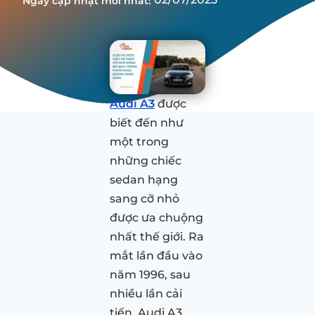
Ngày cập nhật mới nhất:
Audi A3
được
biết đến như
một trong
những chiếc
sedan hạng
sang cỡ nhỏ
được ưa chuộng
nhất thế giới. Ra
mắt lần đầu vào
năm 1996, sau
nhiều lần cải
tiến, Audi A3