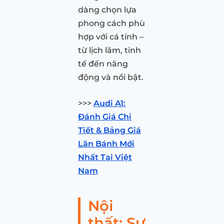
dàng chọn lựa
phong cách phù
hợp với cá tính –
từ lịch lãm, tinh
tế đến năng
động và nổi bật.
>>>
Audi A1:
Đánh Giá Chi
Tiết & Bảng Giá
Lăn Bánh Mới
Nhất Tại Việt
Nam
Nội
thất: Sự