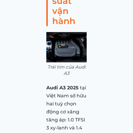
suất
vận
hành
Trái tim của Audi
A3
Audi A3 2025
tại
Việt Nam sở hữu
hai tuỳ chọn
động cơ xăng
tăng áp: 1.0 TFSI
3 xy-lanh và 1.4