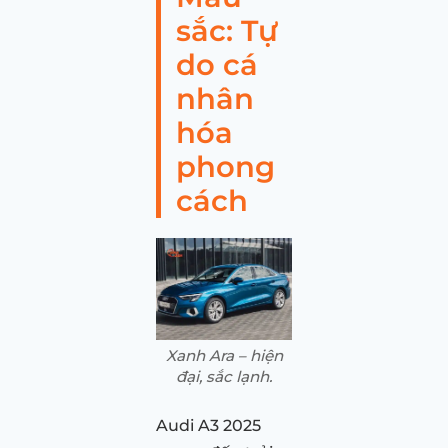
sắc: Tự
do cá
nhân
hóa
phong
cách
Xanh Ara – hiện
đại, sắc lạnh.
Audi A3 2025