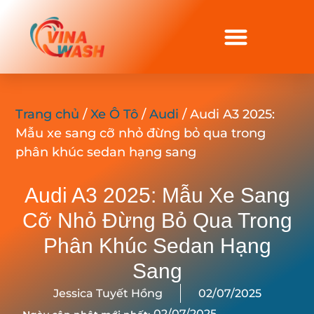
Trang chủ
/
Xe Ô Tô
/
Audi
/ Audi A3 2025:
Mẫu xe sang cỡ nhỏ đừng bỏ qua trong
phân khúc sedan hạng sang
Audi A3 2025: Mẫu Xe Sang
Cỡ Nhỏ Đừng Bỏ Qua Trong
Phân Khúc Sedan Hạng
Sang
Jessica Tuyết Hồng
02/07/2025
02/07/2025