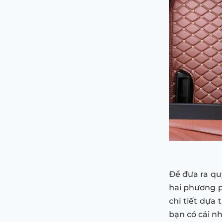
Để đưa ra quy
hai phương p
chi tiết dựa
bạn có cái n