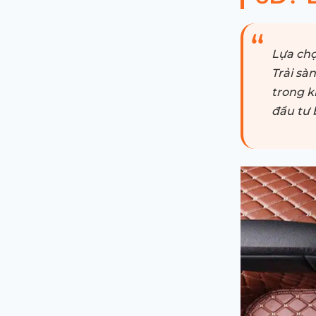
Lựa chọ
Trải sà
trong k
đầu tư 