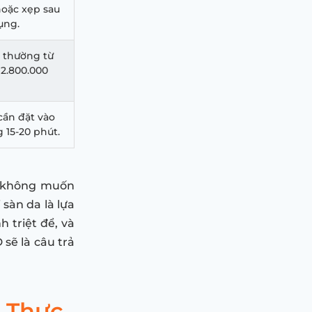
hoặc xẹp sau
ụng.
, thường từ
 2.800.000
cần đặt vào
 15-20 phút.
h, không muốn
 sàn da là lựa
 triệt để, và
 sẽ là câu trả
n Thực