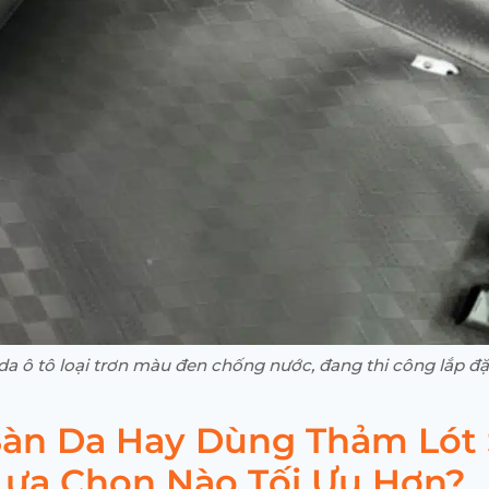
 da ô tô loại trơn màu đen chống nước, đang thi công lắp đặt
 Sàn Da Hay Dùng Thảm Lót
Lựa Chọn Nào Tối Ưu Hơn?