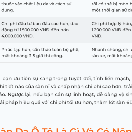
thuộc vào chất liệu da và cách sử
rối có thể bị mòn 
dụng.
một thời gian sử d
Chi phí đầu tư ban đầu cao hơn, dao
Chi phí hợp lý hơn
động từ 1.500.000 VNĐ đến hơn
1.200.000 VNĐ đến
4.000.000 VNĐ.
VNĐ.
Phức tạp hơn, cần tháo toàn bộ ghế,
Nhanh chóng, chỉ 
mất khoảng 3-5 giờ thi công.
sàn xe, mất khoảng
 bạn ưu tiên sự sang trọng tuyệt đối, tính liền mạc
hi tiết nào của sàn nỉ và chấp nhận chi phí cao hơn, trải
o. Ngược lại, nếu bạn cần sự linh hoạt, dễ dàng vệ sinh
 pháp hiệu quả với chi phí tối ưu hơn, thảm lót sàn 6D
Sàn Da Ô Tô Là Gì Và Có Nê