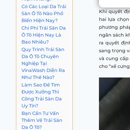
Có Các Loại Da Trải
Khi quyết đị
Sàn Ô Tô Nào Phổ
hai lựa chọn
Biến Hiện Nay?
phương pháp
Chi Phí Trải Sàn Da
Ô Tô Hiện Nay Là
ngân sách kh
Bao Nhiêu?
ra quyết địn
Quy Trình Trải Sàn
sang trọng và
Da Ô Tô Chuyên
và cung cấp 
Nghiệp Tại
cho “xế cưng
VinaWash Diễn Ra
Như Thế Nào?
Làm Sao Để Tìm
Được Xưởng Thi
Công Trải Sàn Da
Uy Tín?
Bạn Cần Tư Vấn
Thêm Về Trải Sàn
Da Ô Tô?