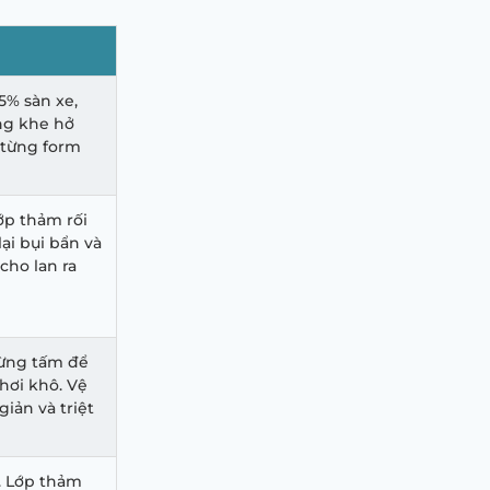
% sàn xe,
ng khe hở
 từng form
ớp thảm rối
lại bụi bẩn và
cho lan ra
từng tấm để
phơi khô. Vệ
iản và triệt
. Lớp thảm