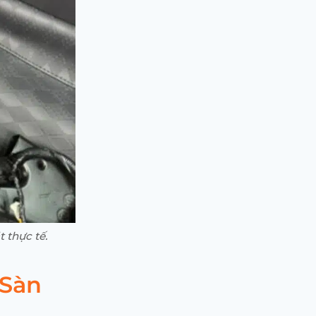
 thực tế.
 Sàn