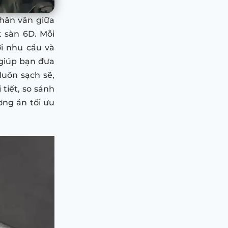
phân vân giữa
 sàn 6D. Mỗi
i nhu cầu và
 giúp bạn đưa
luôn sạch sẽ,
 tiết, so sánh
ơng án tối ưu