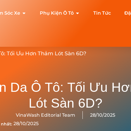
m Sóc Xe
Phụ Kiện Ô Tô
Tin Tức
Đặ
 Tô: Tối Ưu Hơn Thảm Lót Sàn 6D?
àn Da Ô Tô: Tối Ưu H
Lót Sàn 6D?
VinaWash Editorial Team
28/10/2025
28/10/2025
 nhất: