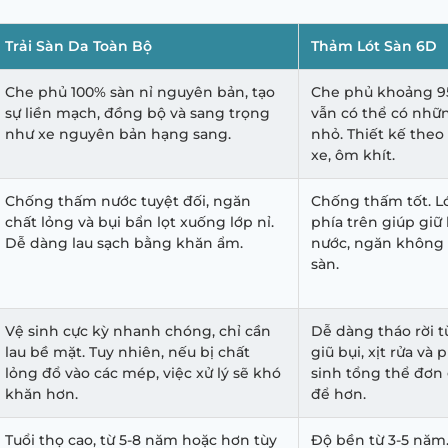
Trải Sàn Da Toàn Bộ
Thảm Lót Sàn 6D
Che phủ 100% sàn nỉ nguyên bản, tạo
Che phủ khoảng 95
sự liền mạch, đồng bộ và sang trọng
vẫn có thể có nhữ
như xe nguyên bản hạng sang.
nhỏ. Thiết kế theo
xe, ôm khít.
Chống thấm nước tuyệt đối, ngăn
Chống thấm tốt. L
chất lỏng và bụi bẩn lọt xuống lớp nỉ.
phía trên giúp giữ 
Dễ dàng lau sạch bằng khăn ẩm.
nước, ngăn không 
sàn.
Vệ sinh cực kỳ nhanh chóng, chỉ cần
Dễ dàng tháo rời 
lau bề mặt. Tuy nhiên, nếu bị chất
giũ bụi, xịt rửa và 
lỏng đổ vào các mép, việc xử lý sẽ khó
sinh tổng thể đơn g
khăn hơn.
để hơn.
Tuổi thọ cao, từ 5-8 năm hoặc hơn tùy
Độ bền từ 3-5 năm