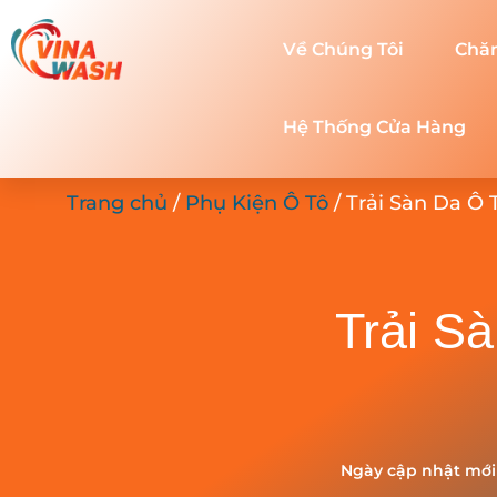
Về Chúng Tôi
Chă
Hệ Thống Cửa Hàng
Trang chủ
/
Phụ Kiện Ô Tô
/ Trải Sàn Da Ô
Trải S
Ngày cập nhật mới