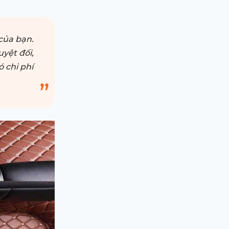
của bạn.
uyệt đối,
ó chi phí