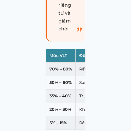
riêng
tư và
giảm
chói.
Mức VLT
Độ sáng/tối
Đặc điể
70% – 80%
Rất sáng
Gần giống
50% – 60%
Sáng vừa
Có giảm 
35% – 40%
Trung bình
Cân bằng
20% – 30%
Khá tối
Tăng riên
5% – 15%
Rất tối
Riêng tư