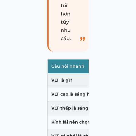
tối
hơn
tùy
nhu
cầu.
Câu hỏi nhanh
VLT là gì?
VLT cao là sáng hay tối?
VLT thấp là sáng hay tối?
Kính lái nên chọn VLT bao nhiêu?
VLT có phải là chỉ số cách nhiệt khôn