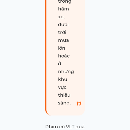
trong
hầm
xe,
dưới
trời
mưa
lớn
hoặc
ở
những
khu
vực
thiếu
sáng.
Phim có VLT quá