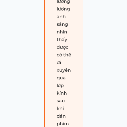
lường
lượng
ánh
sáng
nhìn
thấy
được
có thể
đi
xuyên
qua
lớp
kính
sau
khi
dán
phim