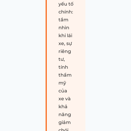
yếu tố
chính:
tầm
nhìn
khi lái
xe, sự
riêng
tư,
tính
thẩm
mỹ
của
xe và
khả
năng
giảm
chói.