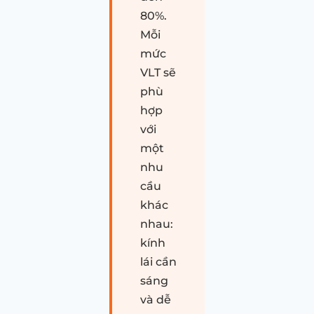
80%.
Mỗi
mức
VLT sẽ
phù
hợp
với
một
nhu
cầu
khác
nhau:
kính
lái cần
sáng
và dễ