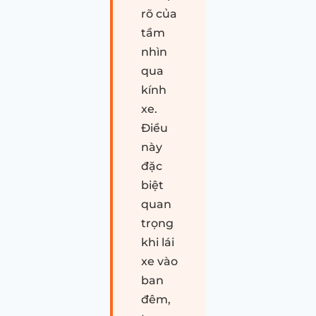
rõ của
tầm
nhìn
qua
kính
xe.
Điều
này
đặc
biệt
quan
trọng
khi lái
xe vào
ban
đêm,