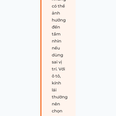
có thể
ảnh
hưởng
đến
tầm
nhìn
nếu
dùng
sai vị
trí. Với
ô tô,
kính
lái
thường
nên
chọn