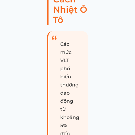
Nhiệt Ô
Tô
Các
mức
VLT
phổ
biến
thường
dao
động
từ
khoảng
5%
đến