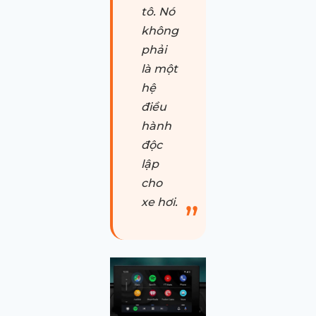
tô. Nó
không
phải
là một
hệ
điều
hành
độc
lập
cho
xe hơi.