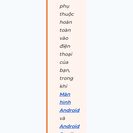
phụ
thuộc
hoàn
toàn
vào
điện
thoại
của
bạn,
trong
khi
Màn
hình
Android
và
Android