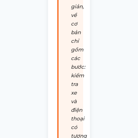
giản,
về
cơ
bản
chỉ
gồm
các
bước:
kiểm
tra
xe
và
điện
thoại
có
tương