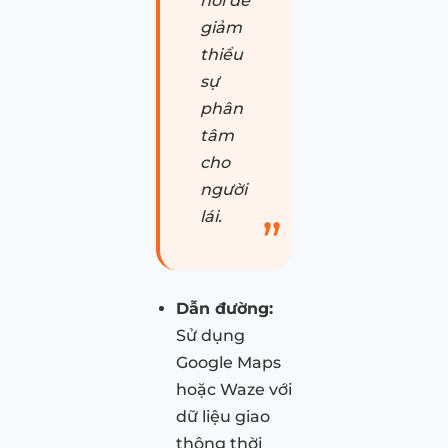
nói để
giảm
thiểu
sự
phân
tâm
cho
người
lái.
Dẫn đường:
Sử dụng
Google Maps
hoặc Waze với
dữ liệu giao
thông thời