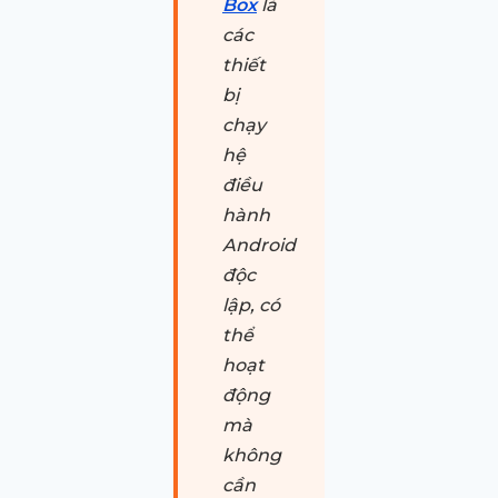
Box
là
các
thiết
bị
chạy
hệ
điều
hành
Android
độc
lập, có
thể
hoạt
động
mà
không
cần