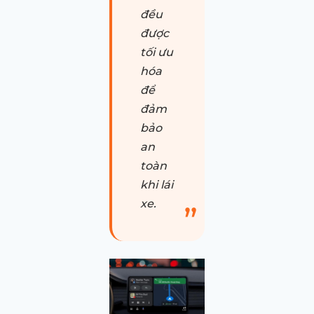
đều
được
tối ưu
hóa
để
đảm
bảo
an
toàn
khi lái
xe.