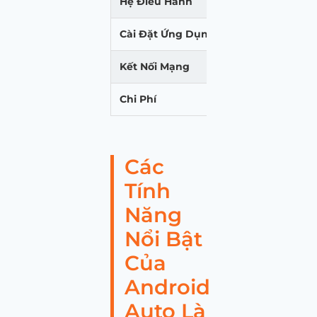
Hệ Điều Hành
Phụ thuộc vào đ
Cài Đặt Ứng Dụng
Cài trên điện th
Kết Nối Mạng
Sử dụng 4G/5G/W
Chi Phí
Miễn phí (tích h
Các
Tính
Năng
Nổi Bật
Của
Android
Auto Là