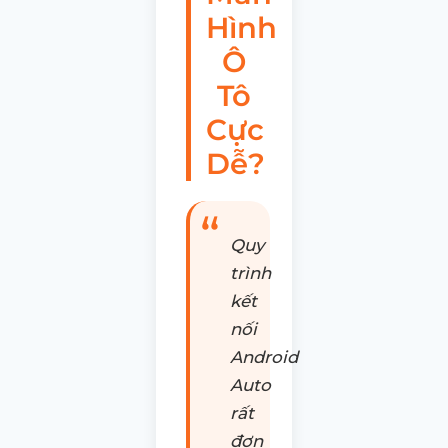
Hình
Ô
Tô
Cực
Dễ?
Quy
trình
kết
nối
Android
Auto
rất
đơn