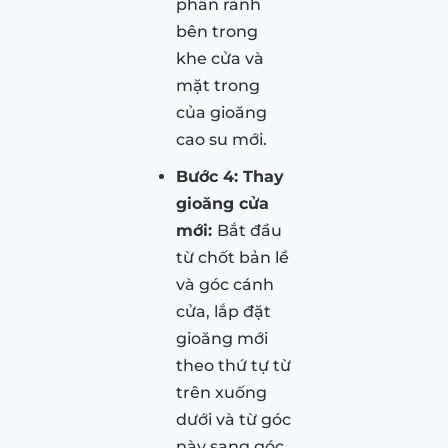
phần rãnh
bên trong
khe cửa và
mặt trong
của gioăng
cao su mới.
Bước 4: Thay
gioăng cửa
mới:
Bắt đầu
từ chốt bản lề
và góc cánh
cửa, lắp đặt
gioăng mới
theo thứ tự từ
trên xuống
dưới và từ góc
này sang góc