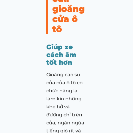
gioăng
cửa ô
tô
Giúp xe
cách âm
tốt hơn
Gioăng cao su
của cửa ô tô có
chức năng là
làm kín những
khe hở và
đường chỉ trên
cửa, ngăn ngừa
tiếng gió rít và