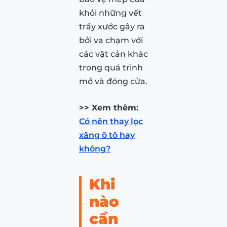
khỏi những vết
trầy xước gây ra
bởi va chạm với
các vật cản khác
trong quá trình
mở và đóng cửa.
>> Xem thêm:
Có nên thay lọc
xăng ô tô hay
không?
Khi
nào
cần