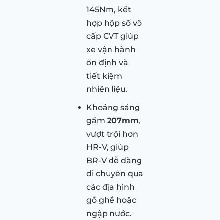
145Nm, kết
hợp hộp số vô
cấp CVT giúp
xe vận hành
ổn định và
tiết kiệm
nhiên liệu.
Khoảng sáng
gầm
207mm
,
vượt trội hơn
HR-V, giúp
BR-V dễ dàng
di chuyển qua
các địa hình
gồ ghề hoặc
ngập nước.