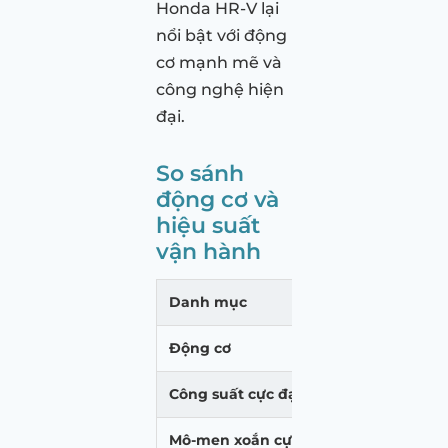
Honda HR-V lại
nổi bật với động
cơ mạnh mẽ và
công nghệ hiện
đại.
So sánh
động cơ và
hiệu suất
vận hành
Danh mục
Honda BR-V
Động cơ
1.5L DOHC i-V
Công suất cực đại
119 mã lực @
Mô-men xoắn cực đại
145Nm @ 4.3