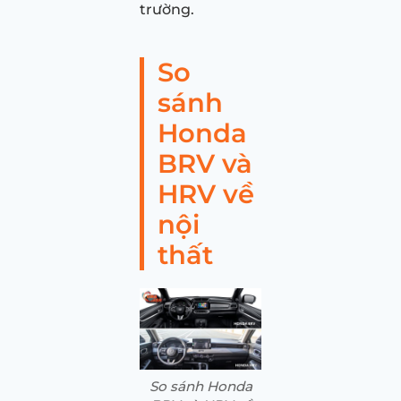
trường.
So
sánh
Honda
BRV và
HRV về
nội
thất
So sánh Honda