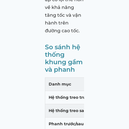
về khả năng
tăng tốc và vận
hành trên
đường cao tốc.
So sánh hệ
thống
khung gầm
và phanh
Danh mục
Honda BR-V
Hệ thống treo trước
McPherson
Hệ thống treo sau
Giằng xoắn
Phanh trước/sau
Đĩa/Tang trốn