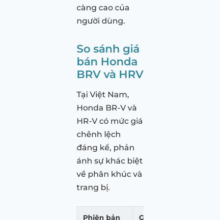
càng cao của
người dùng.
So sánh giá
bán Honda
BRV và HRV
Tại Việt Nam,
Honda BR-V và
HR-V có mức giá
chênh lệch
đáng kể, phản
ánh sự khác biệt
về phân khúc và
trang bị.
Phiên bản
Giá niêm yết (VNĐ)