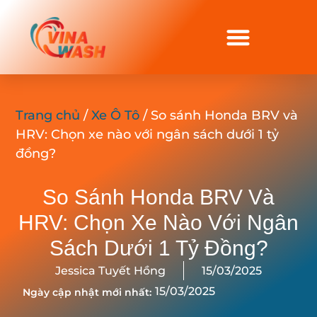
Trang chủ
/
Xe Ô Tô
/ So sánh Honda BRV và
HRV: Chọn xe nào với ngân sách dưới 1 tỷ
đồng?
So Sánh Honda BRV Và
HRV: Chọn Xe Nào Với Ngân
Sách Dưới 1 Tỷ Đồng?
Jessica Tuyết Hồng
15/03/2025
15/03/2025
Ngày cập nhật mới nhất: