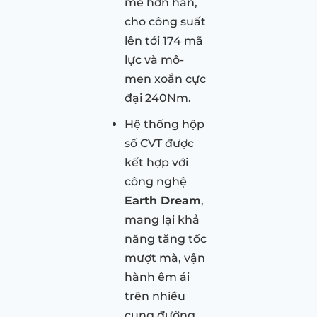
mẽ hơn hẳn,
cho công suất
lên tới 174 mã
lực và mô-
men xoắn cực
đại 240Nm.
Hệ thống hộp
số CVT được
kết hợp với
công nghệ
Earth Dream
,
mang lại khả
năng tăng tốc
mượt mà, vận
hành êm ái
trên nhiều
cung đường.