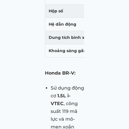
Hộp số
CVT
Hệ dẫn động
Cầu trước (F
Dung tích bình xăng
42L
Khoảng sáng gầm xe
207 mm
Honda BR-V:
Sử dụng động
cơ
1.5L i-
VTEC
, công
suất 119 mã
lực và mô-
men xoắn