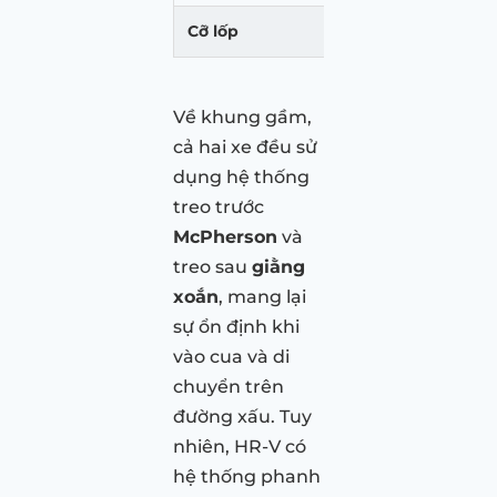
Cỡ lốp
215/55R17
Về khung gầm,
cả hai xe đều sử
dụng hệ thống
treo trước
McPherson
và
treo sau
giằng
xoắn
, mang lại
sự ổn định khi
vào cua và di
chuyển trên
đường xấu. Tuy
nhiên, HR-V có
hệ thống phanh