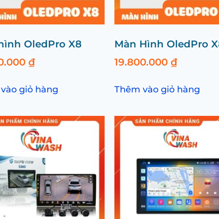
hình OledPro X8
Màn Hình OledPro 
00.000
₫
19.800.000
₫
vào giỏ hàng
Thêm vào giỏ hàng