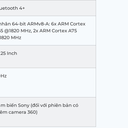
uetooth 4+
nhân 64-bit ARMv8-A: 6x ARM Cortex
5 @1820 MHz, 2x ARM Cortex A75
1820 MHz
.25 Inch
0Hz
m biến Sony (đối với phiên bản có
êm camera 360)