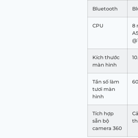
Bluetooth
Bl
CPU
8 
A5
@
Kích thước
10
màn hình
Tần số làm
6
tươi màn
hình
Tích hợp
Cả
sẵn bộ
th
camera 360