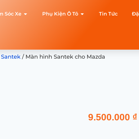
m Sóc Xe
Phụ Kiện Ô Tô
Tin Tức
Đặ
 Santek
/ Màn hình Santek cho Mazda
9.500.000
₫