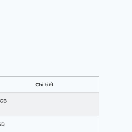
Chi tiết
2GB
GB