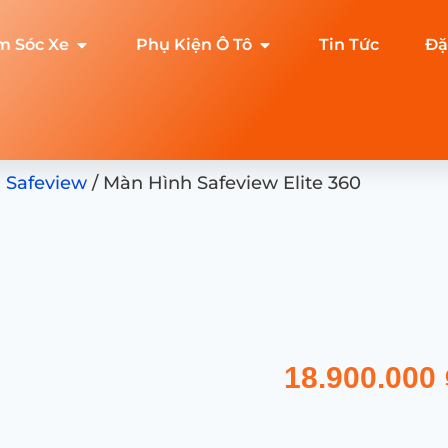
m Sóc Xe
Phụ Kiện Ô Tô
Tin Tức
Đặ
 Safeview
/ Màn Hình Safeview Elite 360
18.900.000