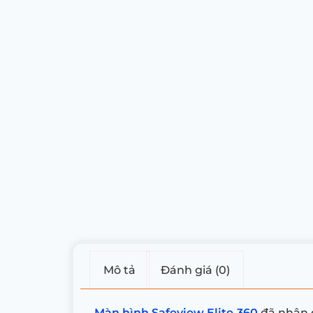
Mô tả
Đánh giá (0)
Màn hình Safeview Elite 360
đã nhận đ