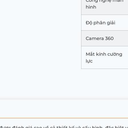
Công nghệ màn
hình
Độ phân giải
Camera 360
Mắt kính cường
lực
ược đánh giá cao về cả thiết kế và cấu hình, đặc biệt 