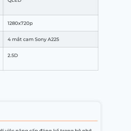
QLED
1280x720p
4 mắt cam Sony A225
2.5D
với việc nâng cấp đáng kể trong bộ nhớ