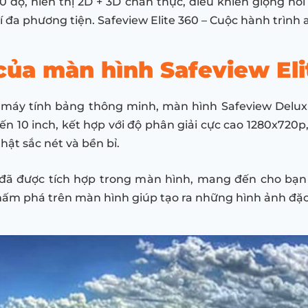
0 độ, hiển thị 2D + 3D chân thực, điều khiển giọng nói 
 đa phương tiện. Safeview Elite 360 – Cuộc hành trình 
 của màn hình Safeview Eli
c máy tính bảng thông minh, màn hình Safeview Delux 
ến 10 inch, kết hợp với độ phân giải cực cao 1280x720p
ật sắc nét và bền bỉ.
đã được tích hợp trong màn hình, mang đến cho bạn t
m phá trên màn hình giúp tạo ra những hình ảnh đặc 