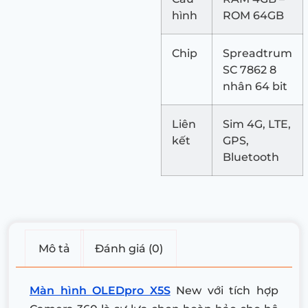
hình
ROM 64GB
Chip
Spreadtrum
SC 7862 8
nhân 64 bit
Liên
Sim 4G, LTE,
kết
GPS,
Bluetooth
Mô tả
Đánh giá (0)
Màn hình OLEDpro X5S
New với tích hợp