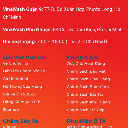
VinaWash Quận 9:
77 Đ. Đỗ Xuân Hợp, Phước Long, Hồ
Chí Minh
VinaWash Phú Nhuận:
84 Cù Lao, Cầu Kiệu, Hồ Chí Minh
Giờ hoạt động:
7:00 – 18:00 (Thứ 2 – Chủ Nhật)
Liên Kết Hữu Ích
Chính Sách
Về Chúng Tôi
Quy Chế Hoạt Động
Đặt Lịch Chăm Sóc Xe
Chính Sách Bảo Mật
Go Unlimited
Chính Sách Giao Hàng
Hệ Thống Cửa Hàng
Chính Sách Bảo Hành
Giá Xe Ô Tô 2025
Chính Sách Đổi Trả
Đăng Kiểm Xe Ô Tô
Chính Sách Khui Hàng
Sitemap
Chính Sách Trả Góp
Chăm Sóc Xe
Phụ Kiện Ô Tô
Rửa Xe
Màn Hình Android Ô Tô