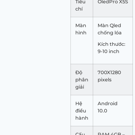
Tiêu
OledPro X5S
chí
Màn
Màn Qled
hình
chống lóa
Kích thước:
9-10 inch
Độ
700X1280
phân
pixels
giải
Hệ
Android
điều
10.0
hành
Cấu
RAM 4GB –