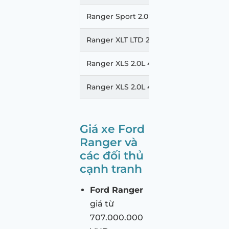
Ranger Sport 2.0L 4X4 AT
864.00
Ranger XLT LTD 2.0L 4X4 AT
830.00
Ranger XLS 2.0L 4X4 AT
776.00
Ranger XLS 2.0L 4X2 AT
707.00
Giá xe Ford
Ranger và
các đối thủ
cạnh tranh
Ford Ranger
giá từ
707.000.000