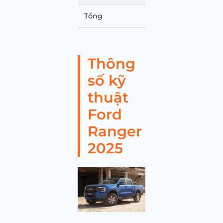
Tổng
735.8
Thông
số kỹ
thuật
Ford
Ranger
2025