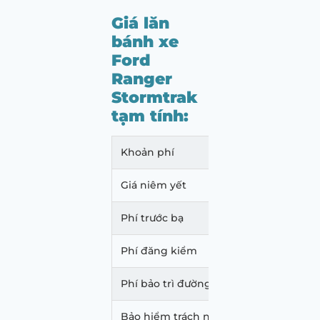
Giá lăn
bánh xe
Ford
Ranger
Stormtrak
tạm tính:
Khoản phí
Mức p
Giá niêm yết
1.039
Phí trước bạ
37.40
Phí đăng kiểm
350.
Phí bảo trì đường bộ
2.160
Bảo hiểm trách nhiệm dân sự
437.0