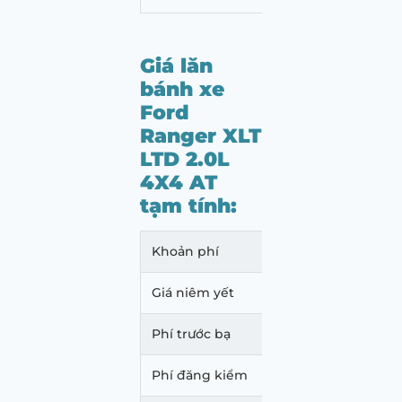
Giá lăn
bánh xe
Ford
Ranger XLT
LTD 2.0L
4X4 AT
tạm tính:
Khoản phí
Mức p
Giá niêm yết
830.
Phí trước bạ
29.88
Phí đăng kiểm
350.