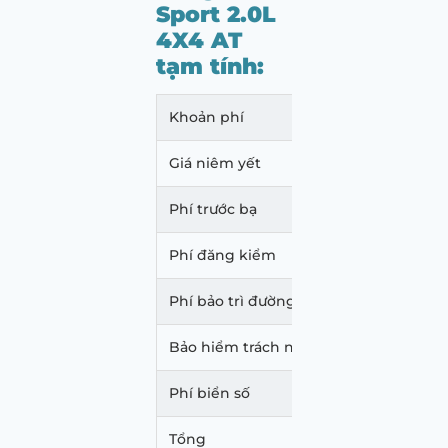
Sport 2.0L
4X4 AT
tạm tính:
Khoản phí
Mức p
Giá niêm yết
864.
Phí trước bạ
31.10
Phí đăng kiểm
350.
Phí bảo trì đường bộ
2.160
Bảo hiểm trách nhiệm dân sự
437.0
Phí biển số
500.
Tổng
898.5