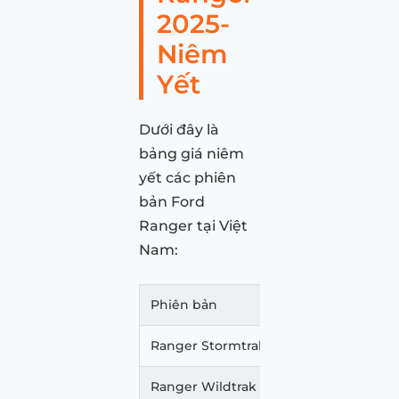
2025-
Niêm
Yết
Dưới đây là
bảng giá niêm
yết các phiên
bản Ford
Ranger tại Việt
Nam:
Phiên bản
Giá xe
Ranger Stormtrak
1.039.0
Ranger Wildtrak 2.0L AT 4X4
979.00