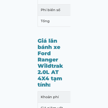
Phí biển số
500.
Tổng
1.079
Giá lăn
bánh xe
Ford
Ranger
Wildtrak
2.0L AT
4X4 tạm
tính:
Khoản phí
Mức p