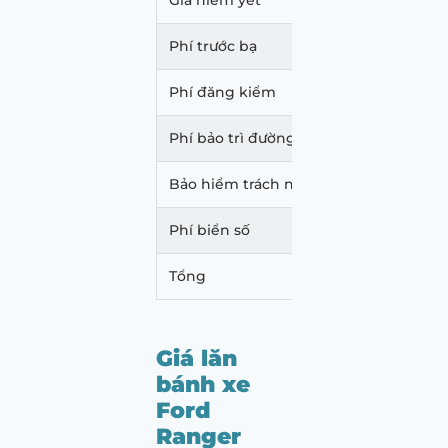
Giá niêm yết
979.
Phí trước bạ
35.24
Phí đăng kiểm
350.
Phí bảo trì đường bộ
2.160
Bảo hiểm trách nhiệm dân sự
437.0
Phí biển số
500.
Tổng
1.017
Giá lăn
bánh xe
Ford
Ranger