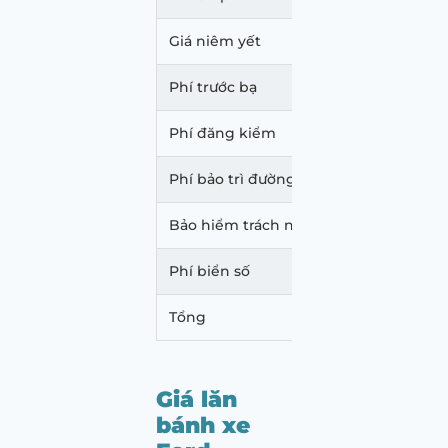
Giá niêm yết
776.0
Phí trước bạ
27.93
Phí đăng kiểm
350.
Phí bảo trì đường bộ
2.160
Bảo hiểm trách nhiệm dân sự
437.0
Phí biển số
500.
Tổng
807.3
Giá lăn
bánh xe