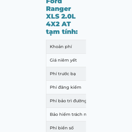
Ford
Ranger
XLS 2.0L
4X2 AT
tạm tính:
Khoản phí
Mức p
Giá niêm yết
707.0
Phí trước bạ
25.45
Phí đăng kiểm
350.
Phí bảo trì đường bộ
2.160
Bảo hiểm trách nhiệm dân sự
437.0
Phí biển số
500.