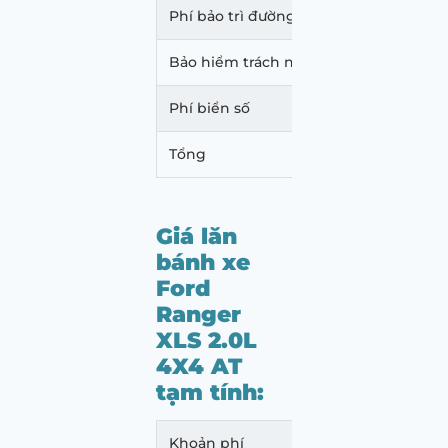
Phí bảo trì đường bộ
2.160
Bảo hiểm trách nhiệm dân sự
437.0
Phí biển số
500.
Tổng
863.3
Giá lăn
bánh xe
Ford
Ranger
XLS 2.0L
4X4 AT
tạm tính:
Khoản phí
Mức p