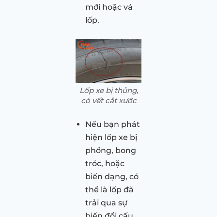
mới hoặc vá
lốp.
Lốp xe bị thủng,
có vết cắt xước
Nếu bạn phát
hiện lốp xe bị
phồng, bong
tróc, hoặc
biến dạng, có
thể là lốp đã
trải qua sự
biến đổi cấu