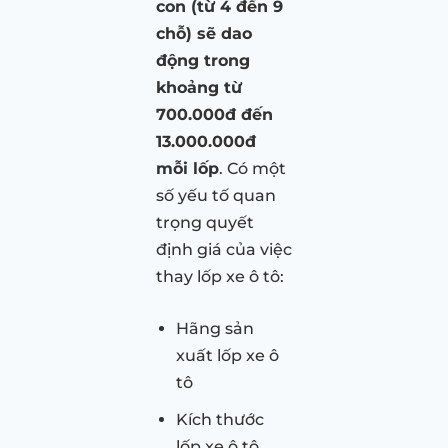
con (từ 4 đến 9
chỗ) sẽ dao
động trong
khoảng từ
700.000đ đến
13.000.000đ
mỗi lốp
. Có một
số yếu tố quan
trọng quyết
định giá của việc
thay lốp xe ô tô:
Hãng sản
xuất lốp xe ô
tô
Kích thước
lốp xe ô tô