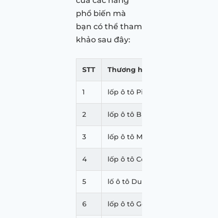
của các hãng
phổ biến mà
bạn có thể tham
khảo sau đây:
STT
Thương hiệu
Đường
1
lốp ô tô Pirelli
16 – 22
2
lốp ô tô Bridgestone
13 – 19 
3
lốp ô tô Michelin
13 – 21 
4
lốp ô tô Continental
15 – 19 
5
lố ô tô Dunlop
13 – 21 
6
lốp ô tô Goodyear
13 – 19 