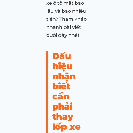
xe ô tô mất bao
lâu và bao nhiêu
tiền? Tham khảo
nhanh bài viết
dưới đây nhé!
Dấu
hiệu
nhận
biết
cần
phải
thay
lốp xe