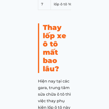
7
lốp ô tô Yokohama
13 – 18 
Thay
lốp xe
ô tô
mất
bao
lâu?
Hiện nay tại các
gara, trung tâm
sửa chữa ô tô thì
việc thay phụ
kiện lốp ô tô này