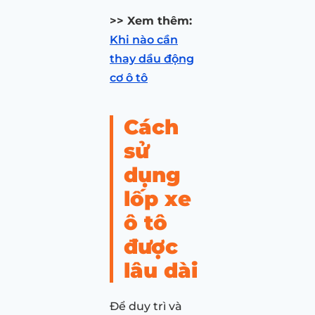
>> Xem thêm:
Khi nào cần
thay dầu động
cơ ô tô
Cách
sử
dụng
lốp xe
ô tô
được
lâu dài
Để duy trì và