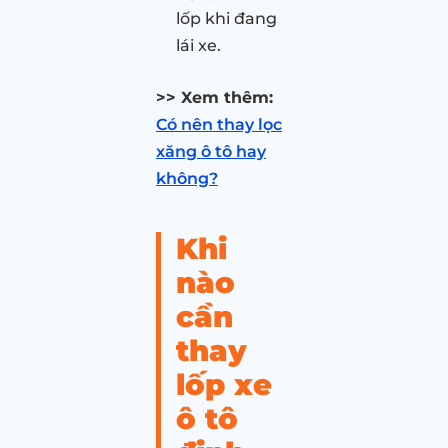
lốp khi đang
lái xe.
>> Xem thêm:
Có nên thay lọc
xăng ô tô hay
không?
Khi
nào
cần
thay
lốp xe
ô tô