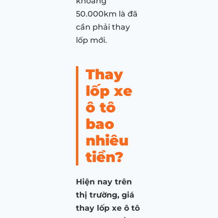
khoảng
50.000km là đã
cần phải thay
lốp mới.
Thay
lốp xe
ô tô
bao
nhiêu
tiền?
Hiện nay trên
thị trường, giá
thay lốp xe ô tô