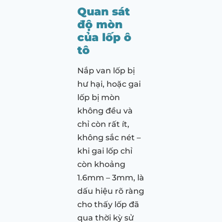
Quan sát
độ mòn
của lốp ô
tô
Nắp van lốp bị
hư hại, hoặc gai
lốp bị mòn
không đều và
chỉ còn rất ít,
không sắc nét –
khi gai lốp chỉ
còn khoảng
1.6mm – 3mm, là
dấu hiệu rõ ràng
cho thấy lốp đã
qua thời kỳ sử