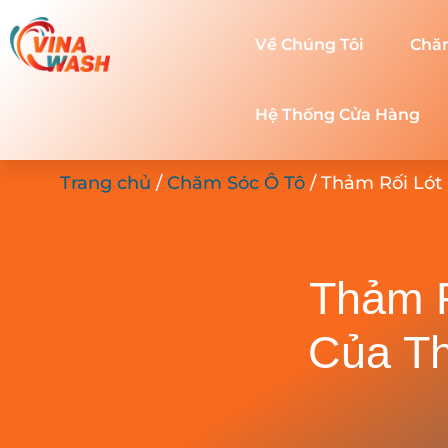
Về Chúng Tôi
Chă
Hệ Thống Cửa Hàng
Trang chủ
/
Chăm Sóc Ô Tô
/ Thảm Rối Lót
Thảm R
Của Th