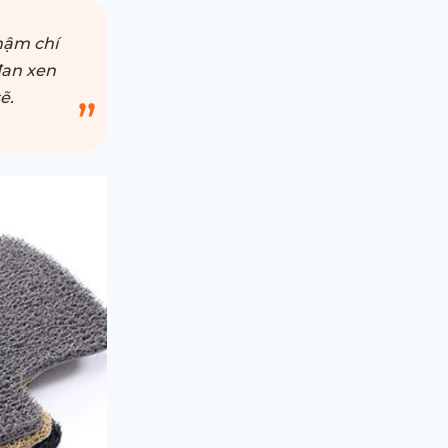
thậm chí
đan xen
ẽ.