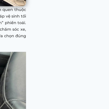
ện quen thuộc
p vệ sinh tối
” phiền toái.
chăm sóc xe,
lựa chọn đúng