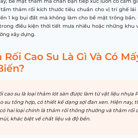
ày, bề mặt thảm mà chân bạn tiếp xúc luôn có cảm gi
tấm thảm rối kích thước tiêu chuẩn cho vị trí ghế lái 
ến 1 kg bụi đất mà không làm cho bề mặt trông bẩn.
 trong điều kiện thời tiết mưa nhiều hoặc những khu
ường xây dựng.
Rối Cao Su Là Gì Và Có Mấ
Biến?
i cao su là loại thảm lót sàn được làm từ vật liệu nhựa 
o su tổng hợp, có thiết kế dạng sợi đan xen. Hiện nay, t
có hai loại chính là thảm rối thông thường và thảm rối 
ùi, khác biệt về chất liệu và độ bền.