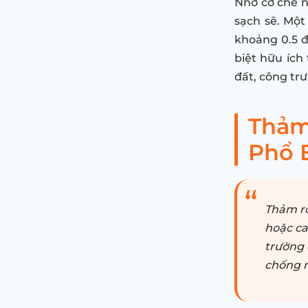
Nhờ cơ chế n
sạch sẽ. Một 
khoảng 0.5 đ
biệt hữu ích
đất, công tr
Thảm 
Phổ 
Thảm rố
hoặc ca
trường 
chống m