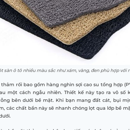
ót sàn ô tô nhiều màu sắc như xám, vàng, đen phù hợp với mọ
 thảm rối bao gồm hàng nghìn sợi cao su tổng hợp (
au một cách ngẫu nhiên. Thiết kế này tạo ra vô số 
rỗng bên dưới bề mặt. Khi bạn mang đất cát, bụi mị
m, các chất bẩn này sẽ nhanh chóng lọt qua lớp bề mặt 
dưới.