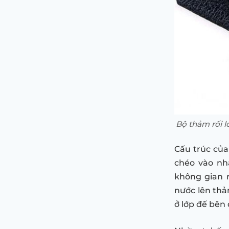
Bộ thảm rối l
Cấu trúc của
chéo vào nh
không gian 
nước lên thả
ở lớp đế bên 