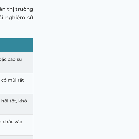
ên thị trường
rải nghiệm sử
ặc cao su
có mùi rất
 hồi tốt, khó
m chắc vào