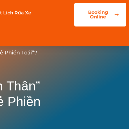
Booking
t Lịch Rửa Xe
Online
ẻ Phiền Toái”?
n Thân”
ẻ Phiền