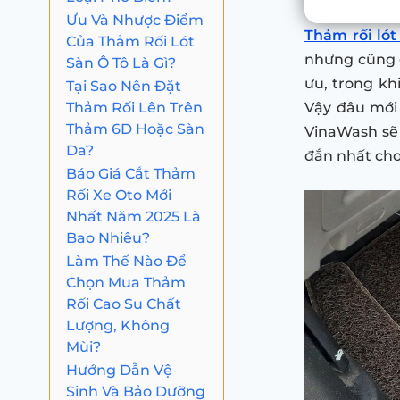
Ưu Và Nhược Điểm
Thảm rối lót
Của Thảm Rối Lót
nhưng cũng g
Sàn Ô Tô Là Gì?
ưu, trong kh
Tại Sao Nên Đặt
Thảm Rối Lên Trên
Vậy đâu mới
Thảm 6D Hoặc Sàn
VinaWash sẽ 
Da?
đắn nhất cho
Báo Giá Cắt Thảm
Rối Xe Oto Mới
Nhất Năm 2025 Là
Bao Nhiêu?
Làm Thế Nào Để
Chọn Mua Thảm
Rối Cao Su Chất
Lượng, Không
Mùi?
Hướng Dẫn Vệ
Sinh Và Bảo Dưỡng