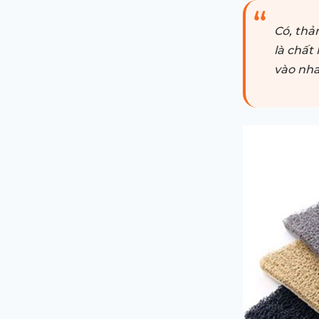
Có, thả
là chất
vào nhau