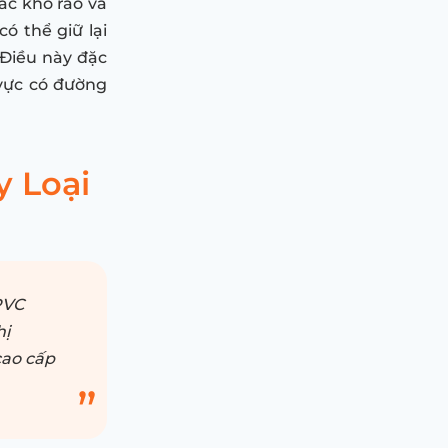
ác khô ráo và
có thể giữ lại
 Điều này đặc
 vực có đường
y Loại
PVC
hị
cao cấp