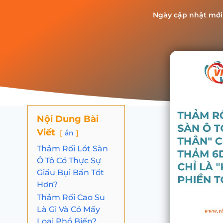
Ngày cập nhật mới
Nội Dung Bài
Viết
ẩn
Thảm Rối Lót Sàn
Ô Tô Có Thực Sự
Giấu Bụi Bẩn Tốt
Hơn?
Thảm Rối Cao Su
Là Gì Và Có Mấy
Loại Phổ Biến?