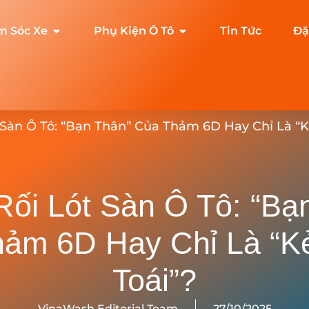
m Sóc Xe
Phụ Kiện Ô Tô
Tin Tức
Đặ
 Sàn Ô Tô: “Bạn Thân” Của Thảm 6D Hay Chỉ Là “K
ối Lót Sàn Ô Tô: “Bạ
ảm 6D Hay Chỉ Là “K
Toái”?
VinaWash Editorial Team
27/10/2025