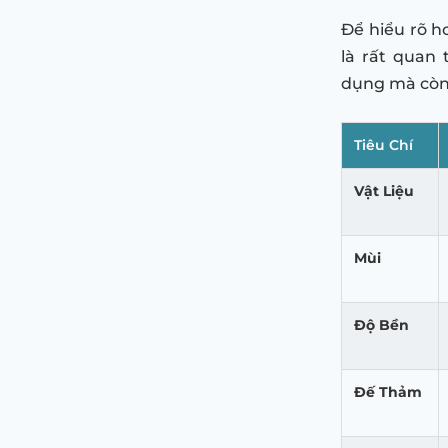
Để hiểu rõ h
là rất quan 
dụng mà còn 
Tiêu Chí
Vật Liệu
Mùi
Độ Bền
Đế Thảm