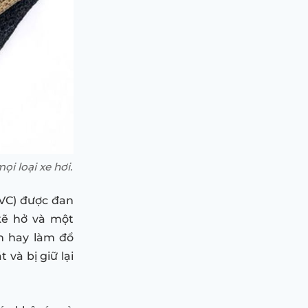
i loại xe hơi.
PVC) được đan
kẽ hở và một
n hay làm đổ
và bị giữ lại