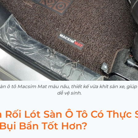
sàn ô tô Macsim Mat màu nâu, thiết kế vừa khít sàn xe, giúp 
dễ vệ sinh.
 Rối Lót Sàn Ô Tô Có Thực 
 Bụi Bẩn Tốt Hơn?