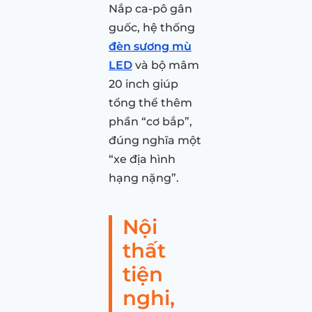
Nắp ca-pô gân
guốc, hệ thống
đèn sương mù
LED
và bộ mâm
20 inch giúp
tổng thể thêm
phần “cơ bắp”,
đúng nghĩa một
“xe địa hình
hạng nặng”.
Nội
thất
tiện
nghi,