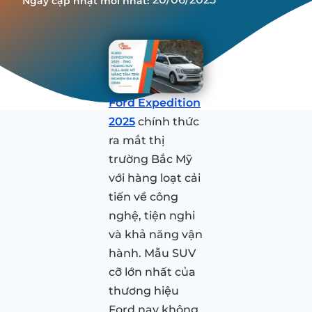
Ngày cập nhật mới nhất:
Ford Expedition
2025
chính thức
ra mắt thị
trường Bắc Mỹ
với hàng loạt cải
tiến về công
nghệ, tiện nghi
và khả năng vận
hành. Mẫu SUV
cỡ lớn nhất của
thương hiệu
Ford nay không