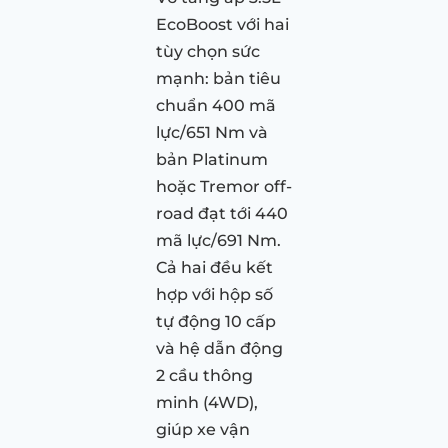
EcoBoost với hai
tùy chọn sức
mạnh: bản tiêu
chuẩn 400 mã
lực/651 Nm và
bản Platinum
hoặc Tremor off-
road đạt tới 440
mã lực/691 Nm.
Cả hai đều kết
hợp với hộp số
tự động 10 cấp
và hệ dẫn động
2 cầu thông
minh (4WD),
giúp xe vận