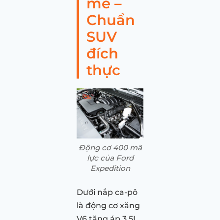
mẽ –
Chuẩn
SUV
đích
thực
Động cơ 400 mã
lực của Ford
Expedition
Dưới nắp ca-pô
là động cơ xăng
V6 tăng áp 3.5L