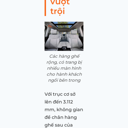
vượt
trội
Các hàng ghế
rộng, có trang bị
nhiều màn hình
cho hành khách
ngồi bên trong
Với trục cơ sở
lên đến 3.112
mm, không gian
để chân hàng
ghế sau của