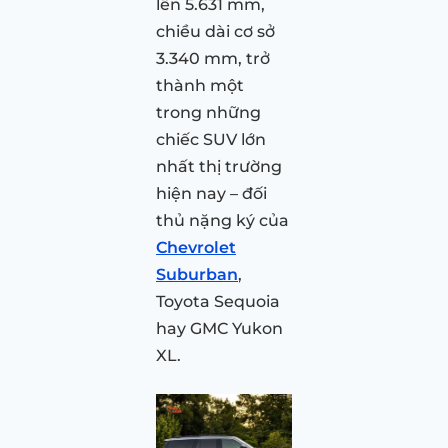
lên 5.631 mm,
chiều dài cơ sở
3.340 mm, trở
thành một
trong những
chiếc SUV lớn
nhất thị trường
hiện nay – đối
thủ nặng ký của
Chevrolet
Suburban
,
Toyota Sequoia
hay GMC Yukon
XL.