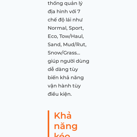
thống quản lý
địa hình với 7
chế độ lái như
Normal, Sport,
Eco, Tow/Haul,
Sand, Mud/Rut,
Snow/Grass…
giúp người dùng
dễ dàng tùy
biến khả năng
vận hành tùy
điều kiện.
Khả
năng
kéo