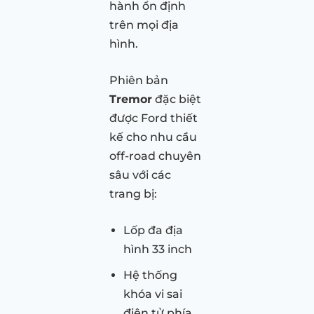
hành ổn định
trên mọi địa
hình.
Phiên bản
Tremor
đặc biệt
được Ford thiết
kế cho nhu cầu
off-road chuyên
sâu với các
trang bị:
Lốp đa địa
hình 33 inch
Hệ thống
khóa vi sai
điện tử phía