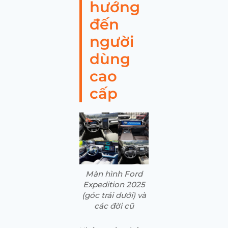
hướng
đến
người
dùng
cao
cấp
Màn hình Ford
Expedition 2025
(góc trái dưới) và
các đời cũ