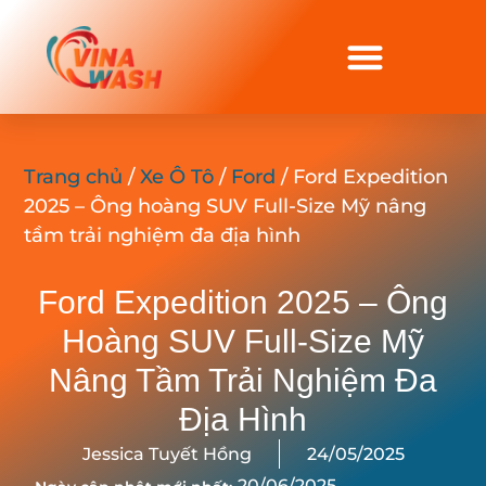
Trang chủ
/
Xe Ô Tô
/
Ford
/ Ford Expedition
2025 – Ông hoàng SUV Full-Size Mỹ nâng
tầm trải nghiệm đa địa hình
Ford Expedition 2025 – Ông
Hoàng SUV Full-Size Mỹ
Nâng Tầm Trải Nghiệm Đa
Địa Hình
Jessica Tuyết Hồng
24/05/2025
20/06/2025