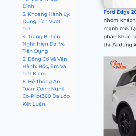
Đình
Ford Edge 2
3. Khoang Hành Lý:
nhóm khách 
Dung Tích Vượt
Trội
mạnh mẽ. Tại
4. Trang Bị Tiện
phân khúc cr
Nghi: Hiện Đại Và
thị đa dụng k
Tiện Dụng
5. Động Cơ Và Vận
Hành: Bốc, Êm Và
Tiết Kiệm
6. Hệ Thống An
Toàn: Công Nghệ
Co-Pilot360 Đa Lớp
Kết Luận