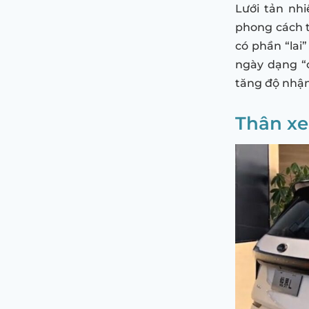
Lưới tản nh
phong cách t
có phần “lai
ngày dạng “c
tăng độ nhận 
Thân xe