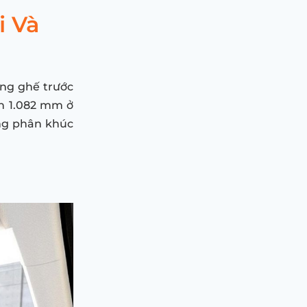
i Và
àng ghế trước
ến 1.082 mm ở
ong phân khúc