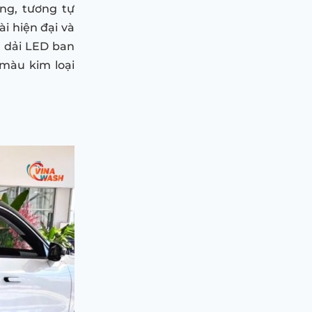
ng, tương tự
i hiện đại và
, dải LED ban
 màu kim loại