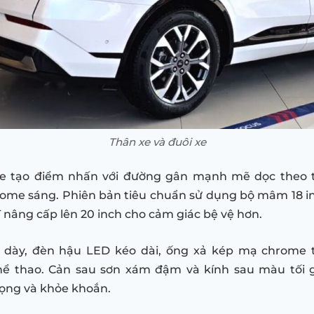
Thân xe và đuôi xe
e tạo điểm nhấn với đường gân mạnh mẽ dọc theo 
rome sáng. Phiên bản tiêu chuẩn sử dụng bộ mâm 18 in
 nâng cấp lên 20 inch cho cảm giác bệ vệ hơn.
n dày, đèn hậu LED kéo dài, ống xả kép mạ chrome 
ể thao. Cản sau sơn xám đậm và kính sau màu tối 
ọng và khỏe khoắn.