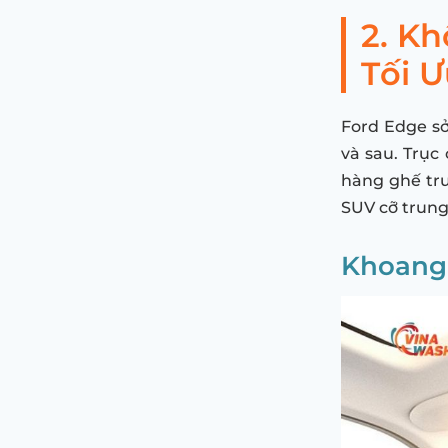
2. Kh
Tối Ư
Ford Edge sở
và sau. Trục
hàng ghế trư
SUV cỡ trung
Khoang 