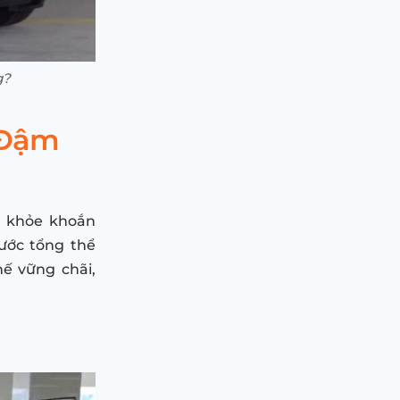
g?
 Đậm
g khỏe khoắn
ước tổng thể
hế vững chãi,