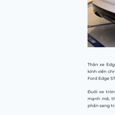
Thân xe Edg
kính viền ch
Ford Edge ST
Đuôi xe trò
mạnh mẽ, th
phần sang tr