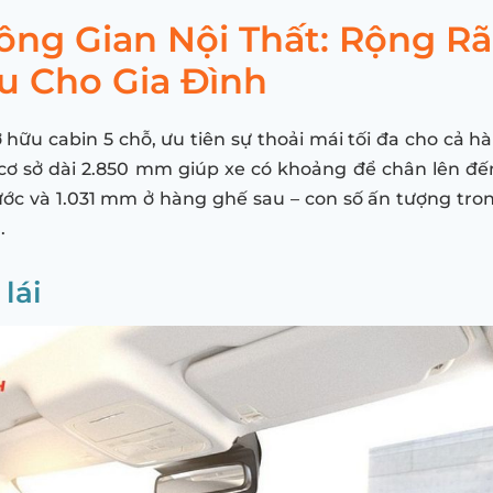
ông Gian Nội Thất: Rộng Rã
u Cho Gia Đình
 hữu cabin 5 chỗ, ưu tiên sự thoải mái tối đa cho cả h
 cơ sở dài 2.850 mm giúp xe có khoảng để chân lên đ
ớc và 1.031 mm ở hàng ghế sau – con số ấn tượng tr
.
lái