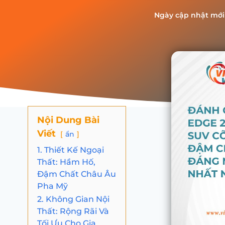
Ngày cập nhật mới
Nội Dung Bài
Viết
ẩn
1. Thiết Kế Ngoại
Thất: Hầm Hố,
Đậm Chất Châu Âu
Pha Mỹ
2. Không Gian Nội
Thất: Rộng Rãi Và
Tối Ưu Cho Gia