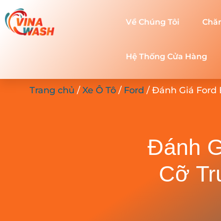
Về Chúng Tôi
Chă
Hệ Thống Cửa Hàng
Trang chủ
/
Xe Ô Tô
/
Ford
/ Đánh Giá Ford
Đánh G
Cỡ Tr