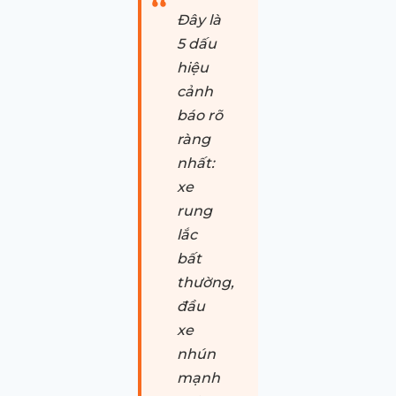
Đây là
5 dấu
hiệu
cảnh
báo rõ
ràng
nhất:
xe
rung
lắc
bất
thường,
đầu
xe
nhún
mạnh