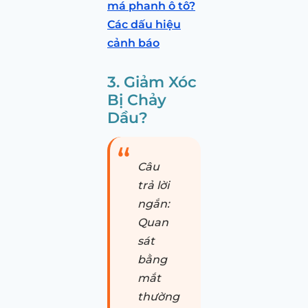
má phanh ô tô?
Các dấu hiệu
cảnh báo
3. Giảm Xóc
Bị Chảy
Dầu?
Câu
trả lời
ngắn:
Quan
sát
bằng
mắt
thường