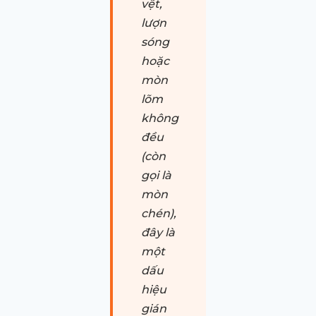
vệt,
lượn
sóng
hoặc
mòn
lõm
không
đều
(còn
gọi là
mòn
chén),
đây là
một
dấu
hiệu
gián