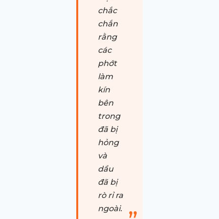
chắc
chắn
rằng
các
phớt
làm
kín
bên
trong
đã bị
hỏng
và
dầu
đã bị
rò rỉ ra
ngoài.