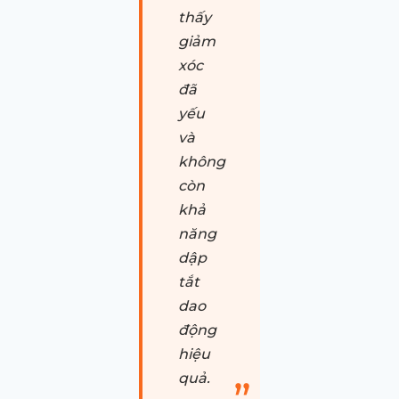
thấy
giảm
xóc
đã
yếu
và
không
còn
khả
năng
dập
tắt
dao
động
hiệu
quả.