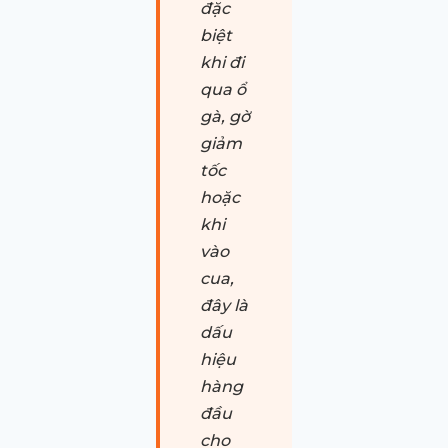
đặc
biệt
khi đi
qua ổ
gà, gờ
giảm
tốc
hoặc
khi
vào
cua,
đây là
dấu
hiệu
hàng
đầu
cho