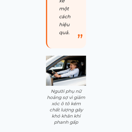
xe
một
cách
hiệu
quả.
Người phụ nữ
hoảng sợ vì giảm
xóc ô tô kém
chất lượng gây
khó khăn khi
phanh gấp