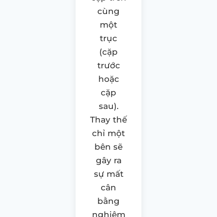
cùng
một
trục
(cặp
trước
hoặc
cặp
sau).
Thay thế
chỉ một
bên sẽ
gây ra
sự mất
cân
bằng
nghiêm