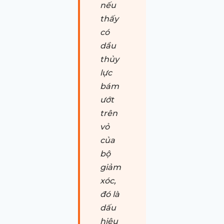
nếu
thấy
có
dầu
thủy
lực
bám
ướt
trên
vỏ
của
bộ
giảm
xóc,
đó là
dấu
hiệu