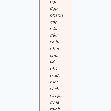
bạn
đạp
phanh
gấp,
nếu
đầu
xe bị
nhún
chúi
về
phía
trước
một
cách
rõ rệt,
đó là
minh