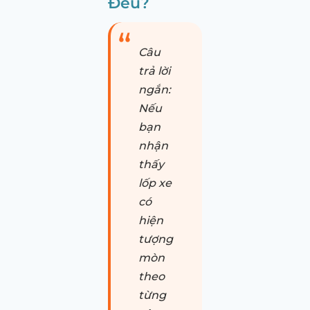
Đều?
Câu
trả lời
ngắn:
Nếu
bạn
nhận
thấy
lốp xe
có
hiện
tượng
mòn
theo
từng