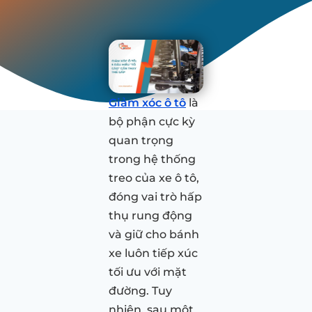
Giảm xóc ô tô
là
bộ phận cực kỳ
quan trọng
trong hệ thống
treo của xe ô tô,
đóng vai trò hấp
thụ rung động
và giữ cho bánh
xe luôn tiếp xúc
tối ưu với mặt
đường. Tuy
nhiên, sau một