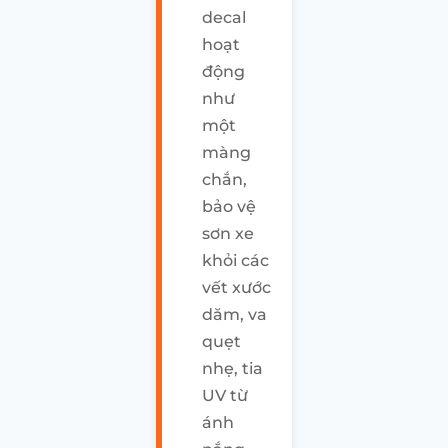
decal
hoạt
động
như
một
màng
chắn,
bảo vệ
sơn xe
khỏi các
vết xước
dăm, va
quẹt
nhẹ, tia
UV từ
ánh