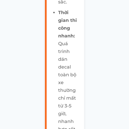
sắc.
Thời
gian thi
công
nhanh:
Quá
trình
dán
decal
toàn bộ
xe
thường
chỉ mất
từ 3-5
giờ,
nhanh