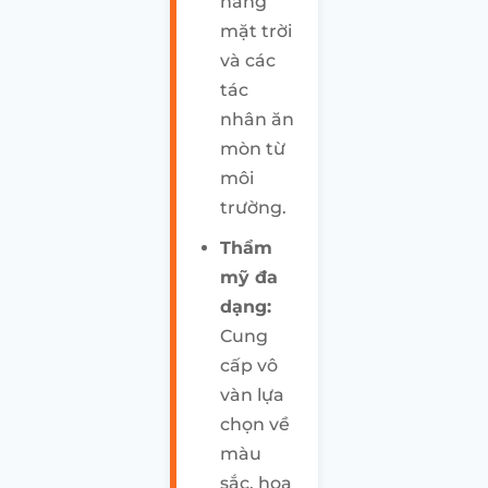
nắng
mặt trời
và các
tác
nhân ăn
mòn từ
môi
trường.
Thẩm
mỹ đa
dạng:
Cung
cấp vô
vàn lựa
chọn về
màu
sắc, hoa