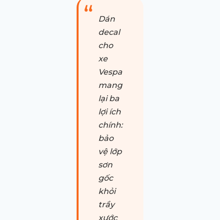
Dán
decal
cho
xe
Vespa
mang
lại ba
lợi ích
chính:
bảo
vệ lớp
sơn
gốc
khỏi
trầy
xước