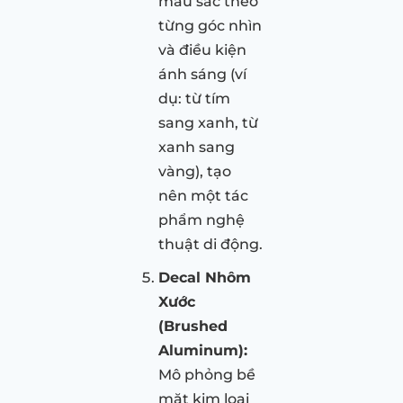
màu sắc theo
từng góc nhìn
và điều kiện
ánh sáng (ví
dụ: từ tím
sang xanh, từ
xanh sang
vàng), tạo
nên một tác
phẩm nghệ
thuật di động.
Decal Nhôm
Xước
(Brushed
Aluminum):
Mô phỏng bề
mặt kim loại