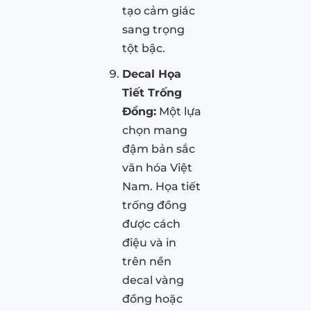
tạo cảm giác
sang trọng
tột bậc.
Decal Họa
Tiết Trống
Đồng:
Một lựa
chọn mang
đậm bản sắc
văn hóa Việt
Nam. Họa tiết
trống đồng
được cách
điệu và in
trên nền
decal vàng
đồng hoặc