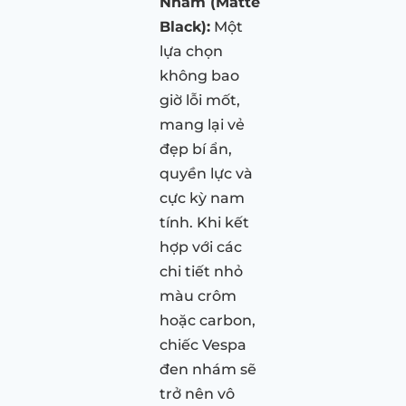
Nhám (Matte
Black):
Một
lựa chọn
không bao
giờ lỗi mốt,
mang lại vẻ
đẹp bí ẩn,
quyền lực và
cực kỳ nam
tính. Khi kết
hợp với các
chi tiết nhỏ
màu crôm
hoặc carbon,
chiếc Vespa
đen nhám sẽ
trở nên vô