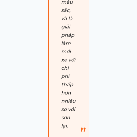
màu
sắc,
và là
giải
pháp
làm
mới
xe với
chi
phí
thấp
hơn
nhiều
so với
sơn
lại.