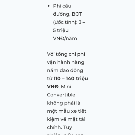
Phí cầu
đường, BOT
(ước tính): 3 –
5 triệu
VNĐ/năm
Với tổng chi phí
vận hành hàng
năm dao động
từ
110 – 140 triệu
VNĐ
, Mini
Convertible
không phải là
một mẫu xe tiết
kiệm về mặt tài
chính. Tuy