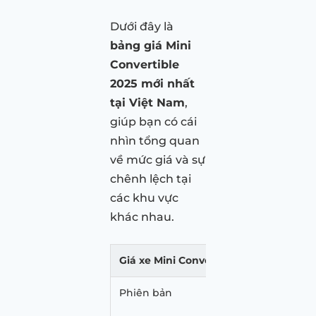
Dưới đây là
bảng giá Mini
Convertible
2025 mới nhất
tại Việt Nam
,
giúp bạn có cái
nhìn tổng quan
về mức giá và sự
chênh lệch tại
các khu vực
khác nhau.
Giá xe Mini Convertible – Cập nhật mớ
Phiên bản
Giá niê