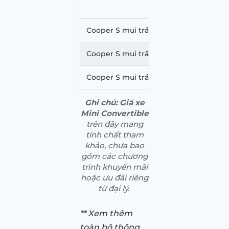
Cooper S mui trần Chester
2 tỷ 40
Cooper S mui trần Resolute
2 tỷ 42
Cooper S mui trần Seaside
2 tỷ 51
Ghi chú: Giá xe
Mini Convertible
trên đây mang
tính chất tham
khảo, chưa bao
gồm các chương
trình khuyến mãi
hoặc ưu đãi riêng
từ đại lý.
** Xem thêm
toàn bộ thông