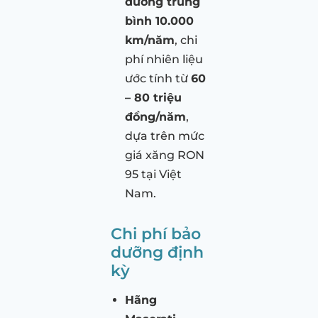
đường trung
bình 10.000
km/năm
, chi
phí nhiên liệu
ước tính từ
60
– 80 triệu
đồng/năm
,
dựa trên mức
giá xăng RON
95 tại Việt
Nam.
Chi phí bảo
dưỡng định
kỳ
Hãng