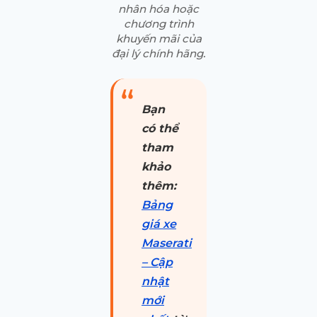
nhân hóa hoặc
chương trình
khuyến mãi của
đại lý chính hãng.
Bạn
có thể
tham
khảo
thêm:
Bảng
giá xe
Maserati
– Cập
nhật
mới