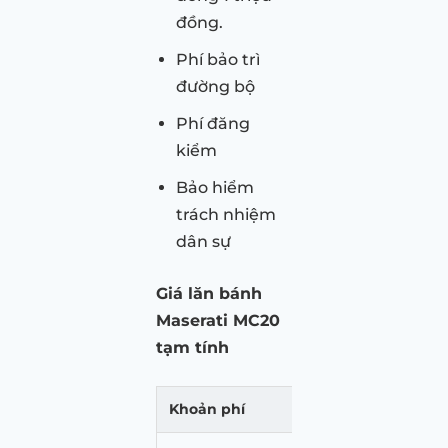
đồng.
Phí bảo trì
đường bộ
Phí đăng
kiểm
Bảo hiểm
trách nhiệm
dân sự
Giá lăn bánh
Maserati MC20
tạm tính
Khoản phí
Mức p