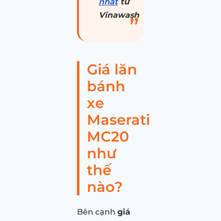
nhất
từ
Vinawash
Giá lăn
bánh
xe
Maserati
MC20
như
thế
nào?
Bên cạnh
giá