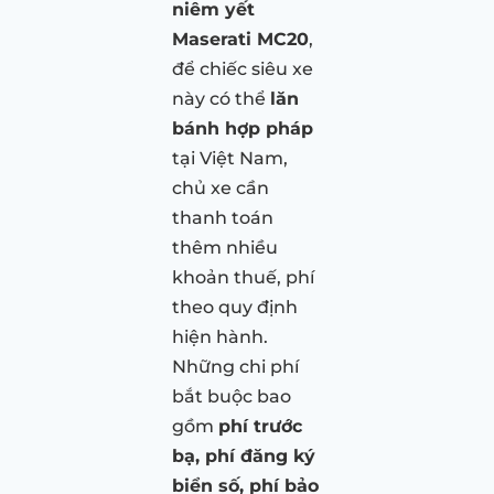
niêm yết
Maserati MC20
,
để chiếc siêu xe
này có thể
lăn
bánh hợp pháp
tại Việt Nam,
chủ xe cần
thanh toán
thêm nhiều
khoản thuế, phí
theo quy định
hiện hành.
Những chi phí
bắt buộc bao
gồm
phí trước
bạ, phí đăng ký
biển số, phí bảo