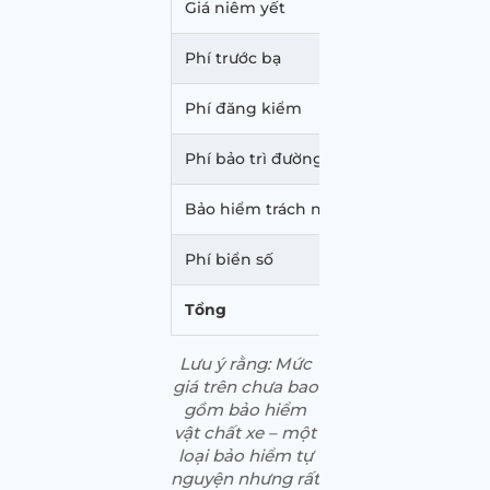
Giá niêm yết
16.50
Phí trước bạ
1.980
Phí đăng kiểm
340.
Phí bảo trì đường bộ
1.560
Bảo hiểm trách nhiệm dân sự
437.0
Phí biển số
20.00
Tổng
18.50
Lưu ý rằng: Mức
giá trên chưa bao
gồm bảo hiểm
vật chất xe – một
loại bảo hiểm tự
nguyện nhưng rất