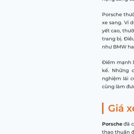
Porsche thườ
xe sang. Ví 
yết cao, thư
trang bị. Điề
như BMW ha
Điểm mạnh lớ
kế. Những c
nghiệm lái 
cũng làm đư
Giá 
Porsche
đã c
thao thuần đ