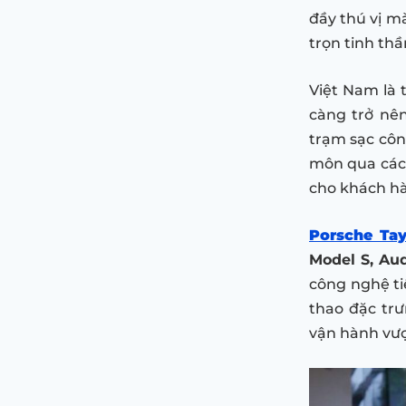
đầy thú vị mà
trọn tinh th
Việt Nam là 
càng trở nên
trạm sạc côn
môn qua các 
cho khách h
Porsche Ta
Model S, Au
công nghệ ti
thao đặc tr
vận hành vượt