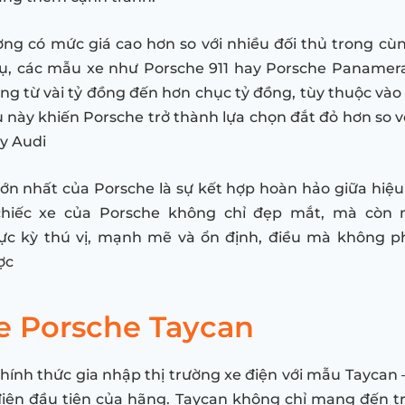
ng có mức giá cao hơn so với nhiều đối thủ trong c
dụ, các mẫu xe như Porsche 911 hay Porsche Panamer
ờng từ vài tỷ đồng đến hơn chục tỷ đồng, tùy thuộc vào
u này khiến Porsche trở thành lựa chọn đắt đỏ hơn so v
y Audi
n nhất của Porsche là sự kết hợp hoàn hảo giữa hiệu 
hiếc xe của Porsche không chỉ đẹp mắt, mà còn m
cực kỳ thú vị, mạnh mẽ và ổn định, điều mà không p
ợc
xe Porsche Taycan
hính thức gia nhập thị trường xe điện với mẫu Taycan –
iện đầu tiên của hãng. Taycan không chỉ mang đến tr