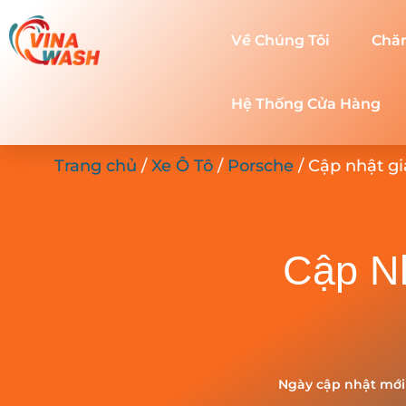
Về Chúng Tôi
Chă
Hệ Thống Cửa Hàng
Trang chủ
/
Xe Ô Tô
/
Porsche
/ Cập nhật gi
Cập Nh
Ngày cập nhật mới