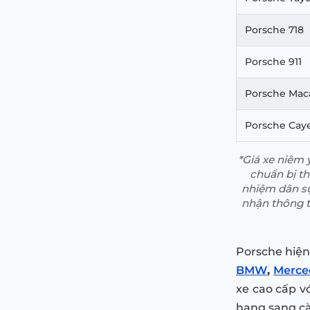
Porsche 718
Porsche 911
Porsche Mac
Porsche Cay
*Giá xe niêm 
chuẩn bị t
nhiệm dân sự
nhận thông ti
Porsche hiện
BMW
,
Merce
xe cao cấp vớ
hạng sang c