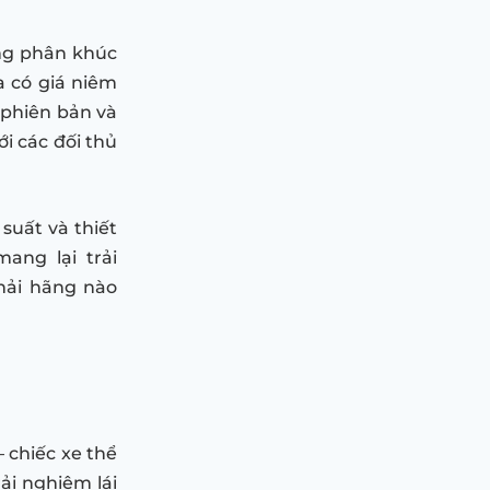
ùng phân khúc
a có giá niêm
 phiên bản và
ới các đối thủ
suất và thiết
ang lại trải
hải hãng nào
 chiếc xe thể
ải nghiệm lái