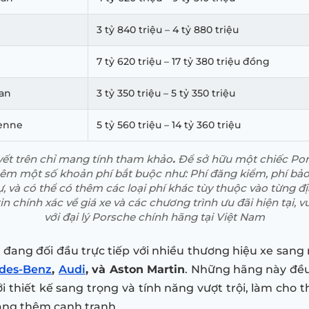
3 tỷ 840 triệu – 4 tỷ 880 triệu
7 tỷ 620 triệu – 17 tỷ 380 triệu đồng
an
3 tỷ 350 triệu – 5 tỷ 350 triệu
enne
5 tỷ 560 triệu – 14 tỷ 360 triệu
yết trên chỉ mang tính tham khảo
.
Để sở hữu một chiếc Por
hêm một số khoản phí bắt buộc như: Phí đăng kiểm, phí bảo
, và có thể có thêm các loại phí khác tùy thuộc vào từng đ
n chính xác về giá xe và các chương trình ưu đãi hiện tại, vu
với đại lý Porsche chính hãng tại Việt Nam
 đang đối đầu trực tiếp với nhiều thương hiệu xe sang 
des-Benz
,
Audi
, và Aston Martin
. Những hãng này đều
i thiết kế sang trọng và tính năng vượt trội, làm cho t
àng thêm cạnh tranh.