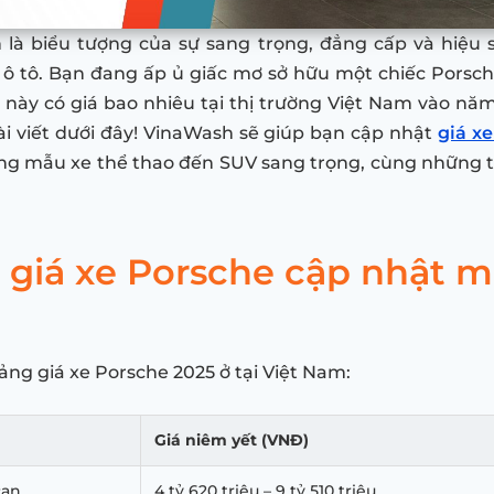
 là biểu tượng của sự sang trọng, đẳng cấp và hiệu s
ô tô. Bạn đang ấp ủ giấc mơ sở hữu một chiếc Porsc
 này có giá bao nhiêu tại thị trường Việt Nam vào n
i viết dưới đây! VinaWash sẽ giúp bạn cập nhật
giá x
ng mẫu xe thể thao đến SUV sang trọng, cùng những 
 giá xe Porsche cập nhật m
ảng giá xe Porsche 2025 ở tại Việt Nam:
Giá niêm yết (VNĐ)
can
4 tỷ 620 triệu – 9 tỷ 510 triệu