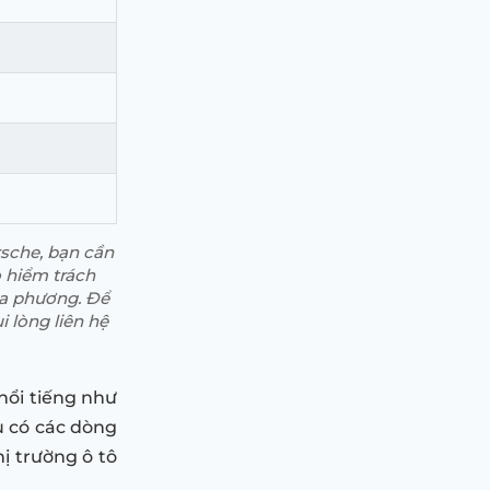
sche, bạn cần
 hiểm trách
ịa phương. Để
i lòng liên hệ
nổi tiếng như
 có các dòng
hị trường ô tô