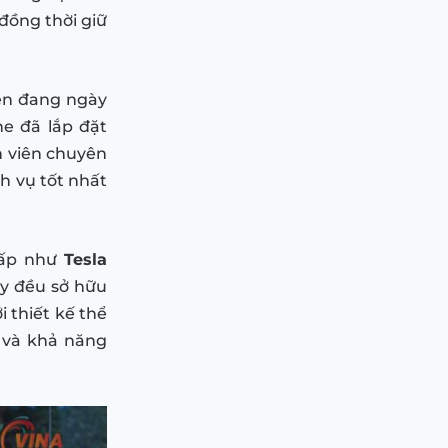
 đồng thời giữ
iện đang ngày
he đã lắp đặt
n viên chuyên
h vụ tốt nhất
cấp như
Tesla
ày đều sở hữu
 thiết kế thể
 và khả năng