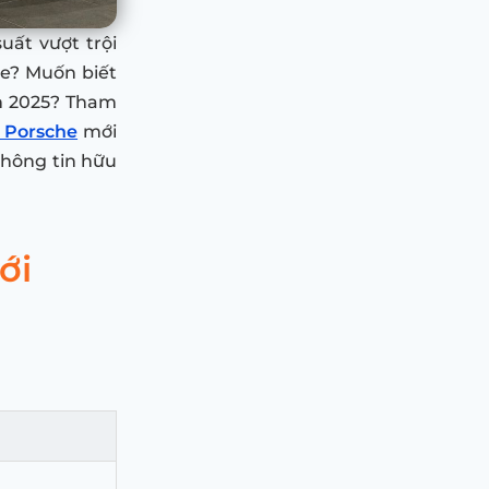
uất vượt trội
he? Muốn biết
ăm 2025? Tham
e Porsche
mới
thông tin hữu
ới