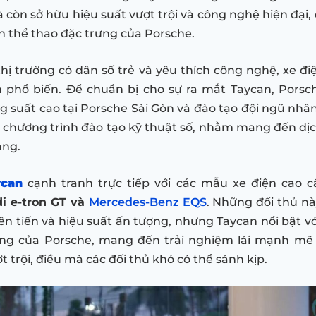
 còn sở hữu hiệu suất vượt trội và công nghệ hiện đại,
ần thể thao đặc trưng của Porsche.
thị trường có dân số trẻ và yêu thích công nghệ, xe đ
 phổ biến. Để chuẩn bị cho sự ra mắt Taycan, Porsc
g suất cao tại Porsche Sài Gòn và đào tạo đội ngũ nhâ
chương trình đào tạo kỹ thuật số, nhằm mang đến dịc
àng.
ycan
cạnh tranh trực tiếp với các mẫu xe điện cao 
di e-tron GT và
Mercedes-Benz EQS
. Những đối thủ n
ên tiến và hiệu suất ấn tượng, nhưng Taycan nổi bật với
ưng của Porsche, mang đến trải nghiệm lái mạnh mẽ
 trội, điều mà các đối thủ khó có thể sánh kịp.