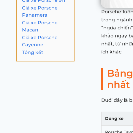
Giá xe Porsche 911
Giá xe Porsche
Porsche luôn
Panamera
trong ngành 
Giá xe Porsche
“ngựa chiến”
Macan
khảo ngay bà
Giá xe Porsche
nhất, từ nhữ
Cayenne
ích khác.
Tổng kết
Bảng
nhất
Dưới đây là b
Dòng xe
Porsche Tay