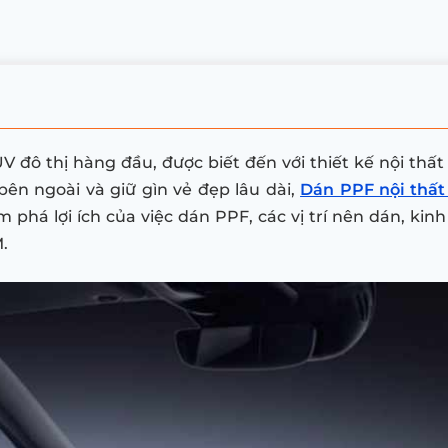
đô thị hàng đầu, được biết đến với thiết kế nội thất
bên ngoài và giữ gìn vẻ đẹp lâu dài,
Dán PPF nội thất
m phá lợi ích của việc dán PPF, các vị trí nên dán, kin
.