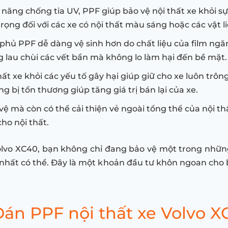
ả năng chống tia UV, PPF giúp bảo vệ nội thất xe khỏi
 trọng đối với các xe có nội thất màu sáng hoặc các vật 
 phủ PPF dễ dàng vệ sinh hơn do chất liệu của film ngă
ng lau chùi các vết bẩn mà không lo làm hại đến bề mặt.
thất xe khỏi các yếu tố gây hại giúp giữ cho xe luôn trôn
 bị tổn thương giúp tăng giá trị bán lại của xe.
vệ mà còn có thể cải thiện vẻ ngoài tổng thể của nội thấ
ho nội thất.
lvo XC40, bạn không chỉ đang bảo vệ một trong những
 nhất có thể. Đây là một khoản đầu tư khôn ngoan cho 
Dán PPF nội thất xe Volvo X