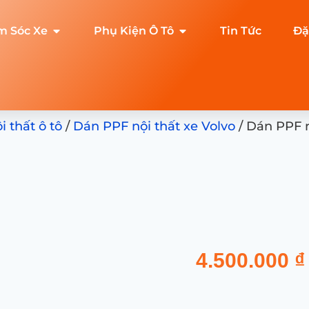
m Sóc Xe
Phụ Kiện Ô Tô
Tin Tức
Đặ
 thất ô tô
/
Dán PPF nội thất xe Volvo
/ Dán PPF n
4.500.000
₫