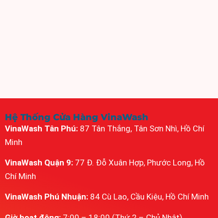
Hệ Thống Cửa Hàng VinaWash
VinaWash Tân Phú:
87 Tân Thắng, Tân Sơn Nhì, Hồ Chí
Minh
VinaWash Quận 9:
77 Đ. Đỗ Xuân Hợp, Phước Long, Hồ
Chí Minh
VinaWash Phú Nhuận:
84 Cù Lao, Cầu Kiệu, Hồ Chí Minh
Giờ hoạt động:
7:00 – 18:00 (Thứ 2 – Chủ Nhật)