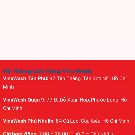
Hệ Thống Cửa Hàng VinaWash
VinaWash Tân Phú:
87 Tân Thắng, Tân Sơn Nhì, Hồ Chí
Minh
VinaWash Quận 9:
77 Đ. Đỗ Xuân Hợp, Phước Long, Hồ
Chí Minh
VinaWash Phú Nhuận:
84 Cù Lao, Cầu Kiệu, Hồ Chí Minh
Giờ hoạt động:
7:00 – 18:00 (Thứ 2 – Chủ Nhật)