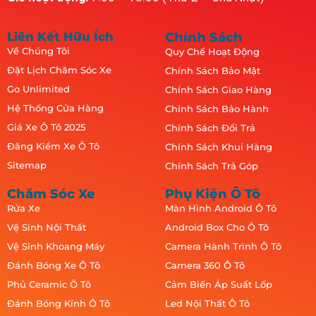
Liên Kết Hữu Ích
Chính Sách
Về Chúng Tôi
Quy Chế Hoạt Động
Đặt Lịch Chăm Sóc Xe
Chính Sách Bảo Mật
Go Unlimited
Chính Sách Giao Hàng
Hệ Thống Cửa Hàng
Chính Sách Bảo Hành
Giá Xe Ô Tô 2025
Chính Sách Đổi Trả
Đăng Kiểm Xe Ô Tô
Chính Sách Khui Hàng
Sitemap
Chính Sách Trả Góp
Chăm Sóc Xe
Phụ Kiện Ô Tô
Rửa Xe
Màn Hình Android Ô Tô
Vệ Sinh Nội Thất
Android Box Cho Ô Tô
Vệ Sinh Khoang Máy
Camera Hành Trình Ô Tô
Đánh Bóng Xe Ô Tô
Camera 360 Ô Tô
Phủ Ceramic Ô Tô
Cảm Biến Áp Suất Lốp
Đánh Bóng Kính Ô Tô
Led Nội Thất Ô Tô