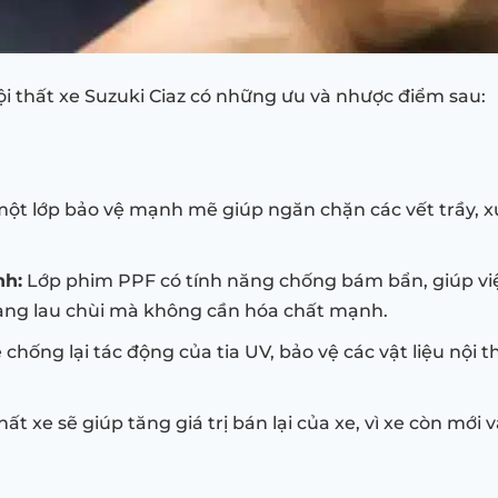
ội thất xe Suzuki Ciaz có những ưu và nhược điểm sau:
ột lớp bảo vệ mạnh mẽ giúp ngăn chặn các vết trầy, xư
nh:
Lớp phim PPF có tính năng chống bám bẩn, giúp việ
dàng lau chùi mà không cần hóa chất mạnh.
chống lại tác động của tia UV, bảo vệ các vật liệu nội 
ất xe sẽ giúp tăng giá trị bán lại của xe, vì xe còn mới v