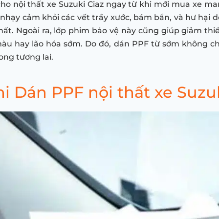
cho nội thất xe Suzuki Ciaz ngay từ khi mới mua xe mang
nhạy cảm khỏi các vết trầy xước, bám bẩn, và hư hại d
thất. Ngoài ra, lớp phim bảo vệ này cũng giúp giảm thiể
 màu hay lão hóa sớm. Do đó, dán PPF từ sớm không chỉ
rong tương lai.
 Dán PPF nội thất xe Suzuk