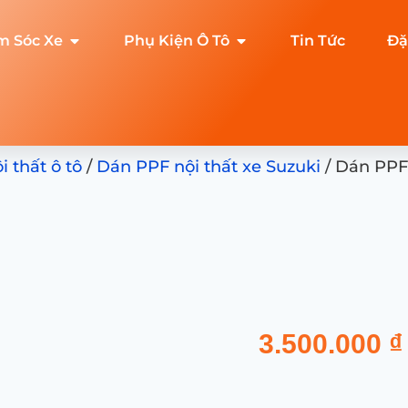
m Sóc Xe
Phụ Kiện Ô Tô
Tin Tức
Đặ
 thất ô tô
/
Dán PPF nội thất xe Suzuki
/ Dán PPF 
3.500.000
₫