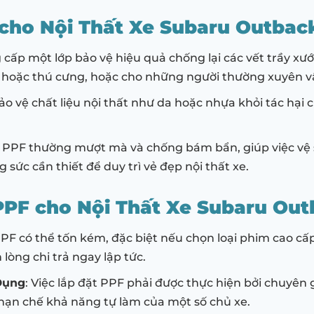
cho Nội Thất Xe Subaru Outbac
 cấp một lớp bảo vệ hiệu quả chống lại các vết trầy xư
m hoặc thú cưng, hoặc cho những người thường xuyên v
ảo vệ chất liệu nội thất như da hoặc nhựa khỏi tác hại 
 PPF thường mượt mà và chống bám bẩn, giúp việc vệ 
 sức cần thiết để duy trì vẻ đẹp nội thất xe.
PF cho Nội Thất Xe Subaru Out
 PPF có thể tốn kém, đặc biệt nếu chọn loại phim cao c
òng chi trả ngay lập tức.
Dụng
: Việc lắp đặt PPF phải được thực hiện bởi chuyê
 hạn chế khả năng tự làm của một số chủ xe.