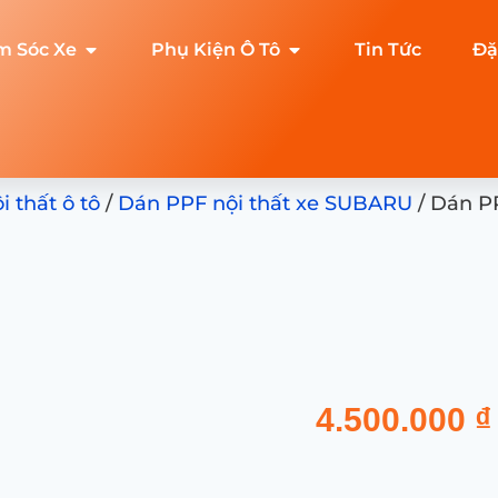
m Sóc Xe
Phụ Kiện Ô Tô
Tin Tức
Đặ
 thất ô tô
/
Dán PPF nội thất xe SUBARU
/ Dán P
4.500.000
₫