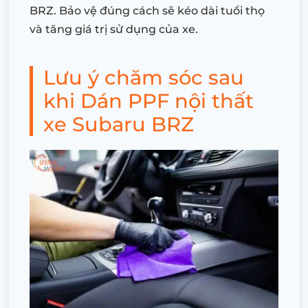
BRZ. Bảo vệ đúng cách sẽ kéo dài tuổi thọ
và tăng giá trị sử dụng của xe.
Lưu ý chăm sóc sau
khi Dán PPF nội thất
xe Subaru BRZ