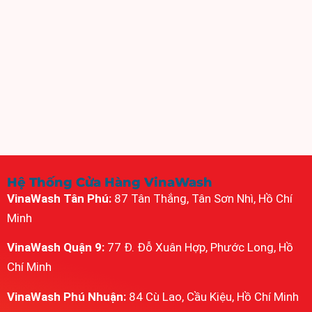
Hệ Thống Cửa Hàng VinaWash
VinaWash Tân Phú:
87 Tân Thắng, Tân Sơn Nhì, Hồ Chí
Minh
VinaWash Quận 9:
77 Đ. Đỗ Xuân Hợp, Phước Long, Hồ
Chí Minh
VinaWash Phú Nhuận:
84 Cù Lao, Cầu Kiệu, Hồ Chí Minh