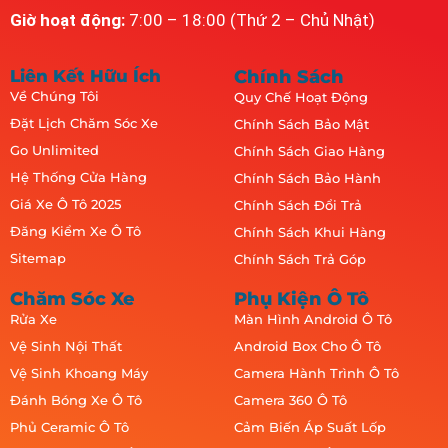
Giờ hoạt động:
7:00 – 18:00 (Thứ 2 – Chủ Nhật)
Liên Kết Hữu Ích
Chính Sách
Về Chúng Tôi
Quy Chế Hoạt Động
Đặt Lịch Chăm Sóc Xe
Chính Sách Bảo Mật
Go Unlimited
Chính Sách Giao Hàng
Hệ Thống Cửa Hàng
Chính Sách Bảo Hành
Giá Xe Ô Tô 2025
Chính Sách Đổi Trả
Đăng Kiểm Xe Ô Tô
Chính Sách Khui Hàng
Sitemap
Chính Sách Trả Góp
Chăm Sóc Xe
Phụ Kiện Ô Tô
Rửa Xe
Màn Hình Android Ô Tô
Vệ Sinh Nội Thất
Android Box Cho Ô Tô
Vệ Sinh Khoang Máy
Camera Hành Trình Ô Tô
Đánh Bóng Xe Ô Tô
Camera 360 Ô Tô
Phủ Ceramic Ô Tô
Cảm Biến Áp Suất Lốp