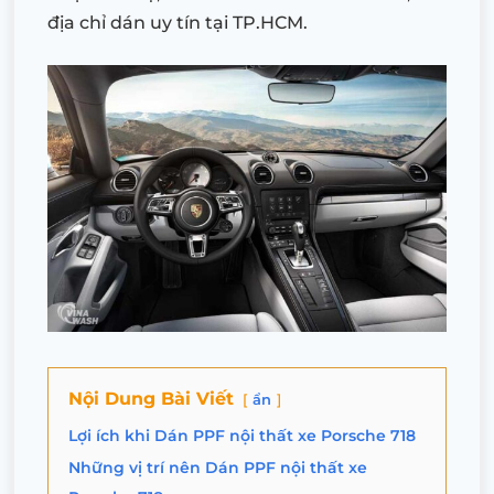
địa chỉ dán uy tín tại TP.HCM.
Nội Dung Bài Viết
ẩn
Lợi ích khi Dán PPF nội thất xe Porsche 718
Những vị trí nên Dán PPF nội thất xe