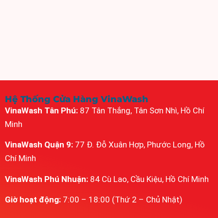
Hệ Thống Cửa Hàng VinaWash
VinaWash Tân Phú:
87 Tân Thắng, Tân Sơn Nhì, Hồ Chí
Minh
VinaWash Quận 9:
77 Đ. Đỗ Xuân Hợp, Phước Long, Hồ
Chí Minh
VinaWash Phú Nhuận:
84 Cù Lao, Cầu Kiệu, Hồ Chí Minh
Giờ hoạt động:
7:00 – 18:00 (Thứ 2 – Chủ Nhật)