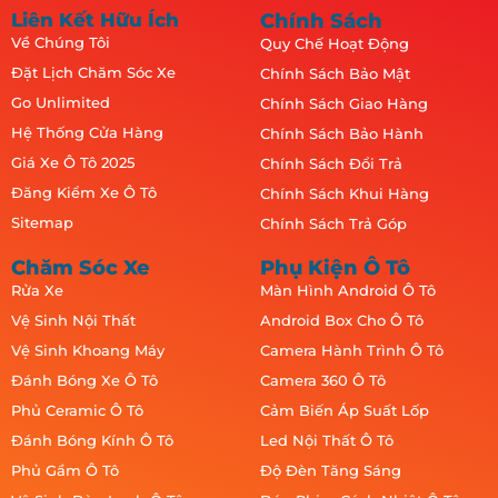
Liên Kết Hữu Ích
Chính Sách
Về Chúng Tôi
Quy Chế Hoạt Động
Đặt Lịch Chăm Sóc Xe
Chính Sách Bảo Mật
Go Unlimited
Chính Sách Giao Hàng
Hệ Thống Cửa Hàng
Chính Sách Bảo Hành
Giá Xe Ô Tô 2025
Chính Sách Đổi Trả
Đăng Kiểm Xe Ô Tô
Chính Sách Khui Hàng
Sitemap
Chính Sách Trả Góp
Chăm Sóc Xe
Phụ Kiện Ô Tô
Rửa Xe
Màn Hình Android Ô Tô
Vệ Sinh Nội Thất
Android Box Cho Ô Tô
Vệ Sinh Khoang Máy
Camera Hành Trình Ô Tô
Đánh Bóng Xe Ô Tô
Camera 360 Ô Tô
Phủ Ceramic Ô Tô
Cảm Biến Áp Suất Lốp
Đánh Bóng Kính Ô Tô
Led Nội Thất Ô Tô
Phủ Gầm Ô Tô
Độ Đèn Tăng Sáng