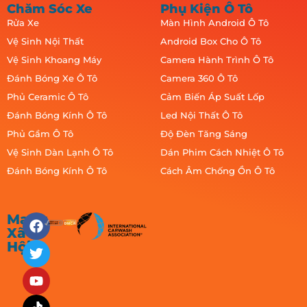
Chăm Sóc Xe
Phụ Kiện Ô Tô
Rửa Xe
Màn Hình Android Ô Tô
Vệ Sinh Nội Thất
Android Box Cho Ô Tô
Vệ Sinh Khoang Máy
Camera Hành Trình Ô Tô
Đánh Bóng Xe Ô Tô
Camera 360 Ô Tô
Phủ Ceramic Ô Tô
Cảm Biến Áp Suất Lốp
Đánh Bóng Kính Ô Tô
Led Nội Thất Ô Tô
Phủ Gầm Ô Tô
Độ Đèn Tăng Sáng
Vệ Sinh Dàn Lạnh Ô Tô
Dán Phim Cách Nhiệt Ô Tô
Đánh Bóng Kính Ô Tô
Cách Âm Chống Ồn Ô Tô
Mạng
Xã
Hội