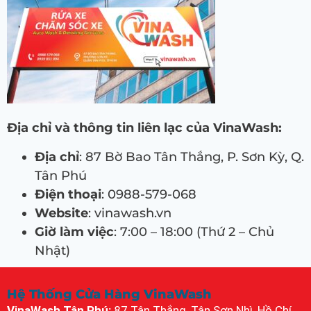
Địa chỉ và thông tin liên lạc của VinaWash:
Địa chỉ
: 87 Bờ Bao Tân Thắng, P. Sơn Kỳ, Q.
Tân Phú
Điện thoại
: 0988-579-068
Website
: vinawash.vn
Giờ làm việc
: 7:00 – 18:00 (Thứ 2 – Chủ
Nhật)
Hệ Thống Cửa Hàng VinaWash
VinaWash Tân Phú:
87 Tân Thắng, Tân Sơn Nhì, Hồ Chí