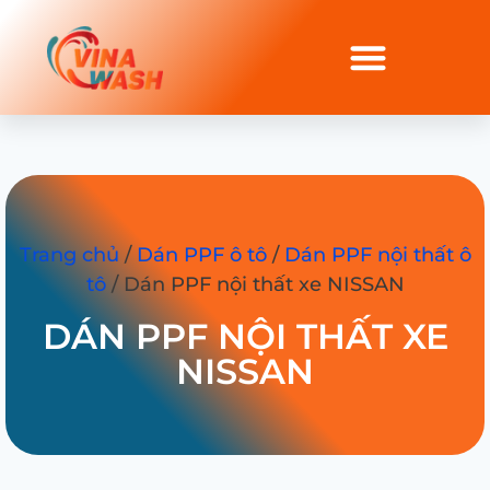
Trang chủ
/
Dán PPF ô tô
/
Dán PPF nội thất ô
tô
/ Dán PPF nội thất xe NISSAN
DÁN PPF NỘI THẤT XE
NISSAN