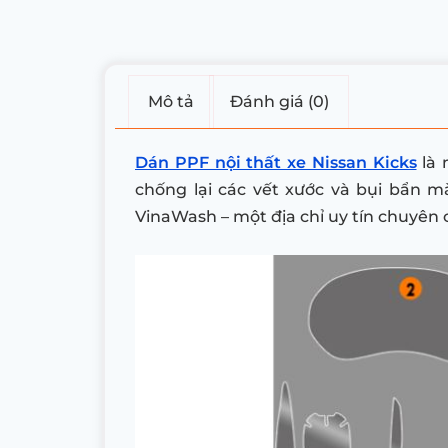
Mô tả
Đánh giá (0)
Dán PPF nội thất xe Nissan Kicks
là 
chống lại các vết xước và bụi bẩn m
VinaWash – một địa chỉ uy tín chuyên 