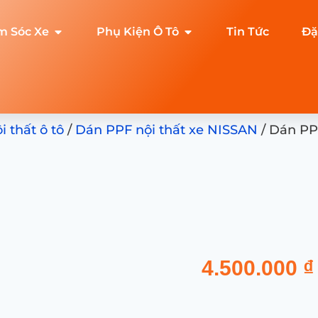
m Sóc Xe
Phụ Kiện Ô Tô
Tin Tức
Đặ
 thất ô tô
/
Dán PPF nội thất xe NISSAN
/ Dán PPF
4.500.000
₫