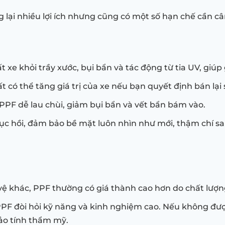
 lại nhiều lợi ích nhưng cũng có một số hạn chế cần câ
ất xe khỏi trầy xước, bụi bẩn và tác động từ tia UV, giúp
ất có thể tăng giá trị của xe nếu bạn quyết định bán lại 
PPF dễ lau chùi, giảm bụi bẩn và vết bẩn bám vào.
ục hồi, đảm bảo bề mặt luôn nhìn như mới, thậm chí sau
o vệ khác, PPF thường có giá thành cao hơn do chất lượ
 PPF đòi hỏi kỹ năng và kinh nghiệm cao. Nếu không đư
ảo tính thẩm mỹ.