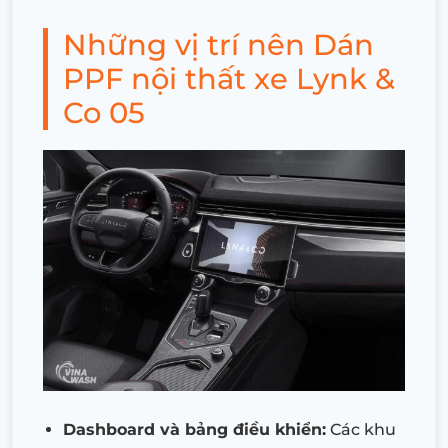
Những vị trí nên Dán
PPF nội thất xe Lynk &
Co 05
Dashboard và bảng điều khiển:
Các khu