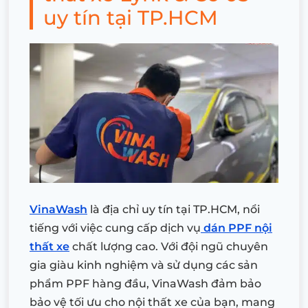
uy tín tại TP.HCM
VinaWash
là địa chỉ uy tín tại TP.HCM, nổi
tiếng với việc cung cấp dịch vụ
dán PPF nội
thất xe
chất lượng cao. Với đội ngũ chuyên
gia giàu kinh nghiệm và sử dụng các sản
phẩm PPF hàng đầu, VinaWash đảm bảo
bảo vệ tối ưu cho nội thất xe của bạn, mang