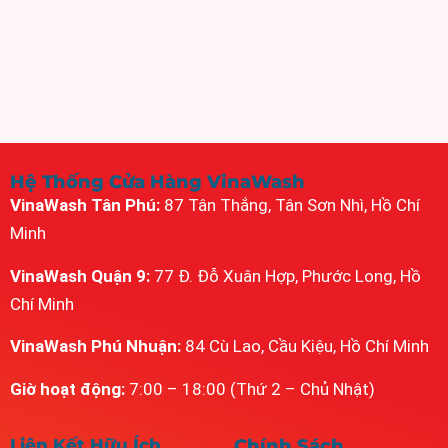
Hệ Thống Cửa Hàng VinaWash
VinaWash Tân Phú:
87 Tân Thắng, Tân Sơn Nhì, Hồ Chí
Minh
VinaWash Quận 9:
77 Đ. Đỗ Xuân Hợp, Phước Long, Hồ
Chí Minh
VinaWash Phú Nhuận:
84 Cù Lao, Cầu Kiệu, Hồ Chí Minh
Giờ hoạt động:
7:00 – 18:00 (Thứ 2 – Chủ Nhật)
Liên Kết Hữu Ích
Chính Sách