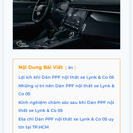
Nội Dung Bài Viết
ẩn
Lợi ích khi Dán PPF nội thất xe Lynk & Co 05
Những vị trí nên Dán PPF nội thất xe Lynk &
Co 05
Kinh nghiệm chăm sóc sau khi Dán PPF nội
thất xe Lynk & Co 05
Địa chỉ Dán PPF nội thất xe Lynk & Co 05 uy
tín tại TP.HCM