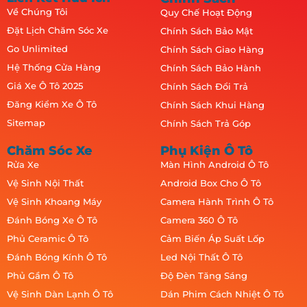
Về Chúng Tôi
Quy Chế Hoạt Động
Đặt Lịch Chăm Sóc Xe
Chính Sách Bảo Mật
Go Unlimited
Chính Sách Giao Hàng
Hệ Thống Cửa Hàng
Chính Sách Bảo Hành
Giá Xe Ô Tô 2025
Chính Sách Đổi Trả
Đăng Kiểm Xe Ô Tô
Chính Sách Khui Hàng
Sitemap
Chính Sách Trả Góp
Chăm Sóc Xe
Phụ Kiện Ô Tô
Rửa Xe
Màn Hình Android Ô Tô
Vệ Sinh Nội Thất
Android Box Cho Ô Tô
Vệ Sinh Khoang Máy
Camera Hành Trình Ô Tô
Đánh Bóng Xe Ô Tô
Camera 360 Ô Tô
Phủ Ceramic Ô Tô
Cảm Biến Áp Suất Lốp
Đánh Bóng Kính Ô Tô
Led Nội Thất Ô Tô
Phủ Gầm Ô Tô
Độ Đèn Tăng Sáng
Vệ Sinh Dàn Lạnh Ô Tô
Dán Phim Cách Nhiệt Ô Tô