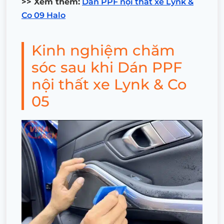
>> Xem thêm:
Dán PPF nội thất xe Lynk &
Co 09 Halo
Kinh nghiệm chăm
sóc sau khi Dán PPF
nội thất xe Lynk & Co
05