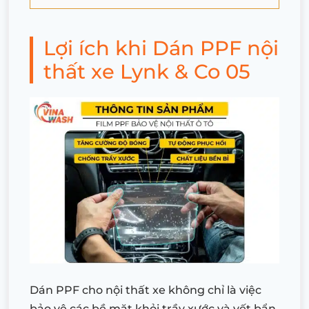
Lợi ích khi Dán PPF nội
thất xe Lynk & Co 05
Dán PPF cho nội thất xe không chỉ là việc
bảo vệ các bề mặt khỏi trầy xước và vết bẩn