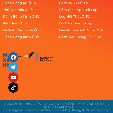
Đánh Bóng Xe Ô Tô
Camera 360 Ô Tô
Phủ Ceramic Ô Tô
Cảm Biến Áp Suất Lốp
Đánh Bóng Kính Ô Tô
Led Nội Thất Ô Tô
Phủ Gầm Ô Tô
Độ Đèn Tăng Sáng
Vệ Sinh Dàn Lạnh Ô Tô
Dán Phim Cách Nhiệt Ô Tô
Đánh Bóng Kính Ô Tô
Cách Âm Chống Ồn Ô Tô
Mạng
Xã
Hội
© VinaWash – 1995- 2025. Bản quyền của CÔNG TY CỔ PHẦN THIẾT BỊ
& DỊCH VỤ LÂM PHÁT
Ghi rõ nguồn “vinawash.vn” khi phát hành lại thông tin từ website này.