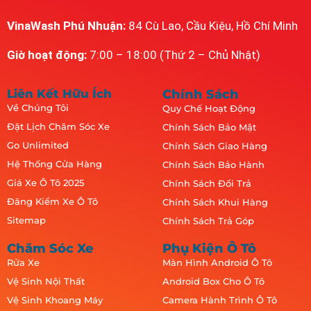
VinaWash Phú Nhuận:
84 Cù Lao, Cầu Kiệu, Hồ Chí Minh
Giờ hoạt động:
7:00 – 18:00 (Thứ 2 – Chủ Nhật)
Liên Kết Hữu Ích
Chính Sách
Về Chúng Tôi
Quy Chế Hoạt Động
Đặt Lịch Chăm Sóc Xe
Chính Sách Bảo Mật
Go Unlimited
Chính Sách Giao Hàng
Hệ Thống Cửa Hàng
Chính Sách Bảo Hành
Giá Xe Ô Tô 2025
Chính Sách Đổi Trả
Đăng Kiểm Xe Ô Tô
Chính Sách Khui Hàng
Sitemap
Chính Sách Trả Góp
Chăm Sóc Xe
Phụ Kiện Ô Tô
Rửa Xe
Màn Hình Android Ô Tô
Vệ Sinh Nội Thất
Android Box Cho Ô Tô
Vệ Sinh Khoang Máy
Camera Hành Trình Ô Tô