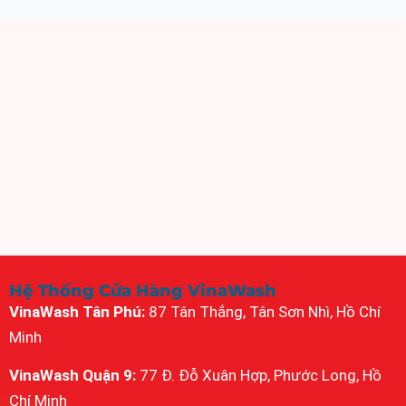
Hệ Thống Cửa Hàng VinaWash
VinaWash Tân Phú:
87 Tân Thắng, Tân Sơn Nhì, Hồ Chí
Minh
VinaWash Quận 9:
77 Đ. Đỗ Xuân Hợp, Phước Long, Hồ
Chí Minh