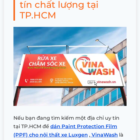
tín chất lượng tại
TP.HCM
Nếu bạn đang tìm kiếm một địa chỉ uy tín
tại TP.HCM để
dán Paint Protection Film
(PPF) cho nội thất xe Luxgen
,
VinaWash
là