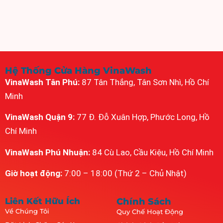
Hệ Thống Cửa Hàng VinaWash
VinaWash Tân Phú:
87 Tân Thắng, Tân Sơn Nhì, Hồ Chí
Minh
VinaWash Quận 9:
77 Đ. Đỗ Xuân Hợp, Phước Long, Hồ
Chí Minh
VinaWash Phú Nhuận:
84 Cù Lao, Cầu Kiệu, Hồ Chí Minh
Giờ hoạt động:
7:00 – 18:00 (Thứ 2 – Chủ Nhật)
Liên Kết Hữu Ích
Chính Sách
Về Chúng Tôi
Quy Chế Hoạt Động