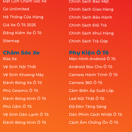
Đặt Lịch Chăm Sóc Xe
Chính Sách Bảo Mật
Go Unlimited
Chính Sách Giao Hàng
Hệ Thống Cửa Hàng
Chính Sách Bảo Hành
Giá Xe Ô Tô 2025
Chính Sách Đổi Trả
Đăng Kiểm Xe Ô Tô
Chính Sách Khui Hàng
Sitemap
Chính Sách Trả Góp
Chăm Sóc Xe
Phụ Kiện Ô Tô
Rửa Xe
Màn Hình Android Ô Tô
Vệ Sinh Nội Thất
Android Box Cho Ô Tô
Vệ Sinh Khoang Máy
Camera Hành Trình Ô Tô
Đánh Bóng Xe Ô Tô
Camera 360 Ô Tô
Phủ Ceramic Ô Tô
Cảm Biến Áp Suất Lốp
Đánh Bóng Kính Ô Tô
Led Nội Thất Ô Tô
Phủ Gầm Ô Tô
Độ Đèn Tăng Sáng
Vệ Sinh Dàn Lạnh Ô Tô
Dán Phim Cách Nhiệt Ô Tô
Đánh Bóng Kính Ô Tô
Cách Âm Chống Ồn Ô Tô