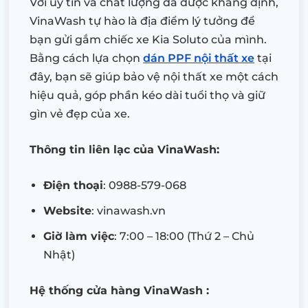
Với uy tín và chất lượng đã được khẳng định,
VinaWash tự hào là địa điểm lý tưởng để
bạn gửi gắm chiếc xe Kia Soluto của mình.
Bằng cách lựa chọn
dán PPF nội thất xe
tại
đây, bạn sẽ giúp bảo vệ nội thất xe một cách
hiệu quả, góp phần kéo dài tuổi thọ và giữ
gìn vẻ đẹp của xe.
Thông tin liên lạc của VinaWash:
Điện thoại
: 0988-579-068
Website
: vinawash.vn
Giờ làm việc
: 7:00 – 18:00 (Thứ 2 – Chủ
Nhật)
Hệ thống cửa hàng VinaWash :