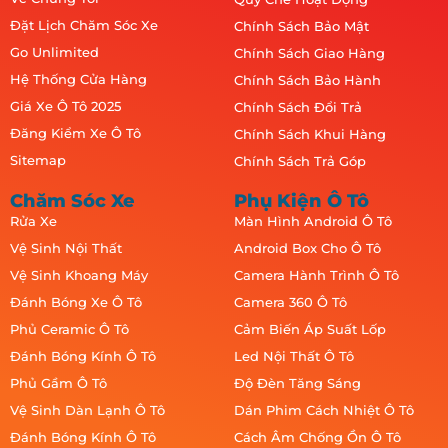
Đặt Lịch Chăm Sóc Xe
Chính Sách Bảo Mật
Go Unlimited
Chính Sách Giao Hàng
Hệ Thống Cửa Hàng
Chính Sách Bảo Hành
Giá Xe Ô Tô 2025
Chính Sách Đổi Trả
Đăng Kiểm Xe Ô Tô
Chính Sách Khui Hàng
Sitemap
Chính Sách Trả Góp
Chăm Sóc Xe
Phụ Kiện Ô Tô
Rửa Xe
Màn Hình Android Ô Tô
Vệ Sinh Nội Thất
Android Box Cho Ô Tô
Vệ Sinh Khoang Máy
Camera Hành Trình Ô Tô
Đánh Bóng Xe Ô Tô
Camera 360 Ô Tô
Phủ Ceramic Ô Tô
Cảm Biến Áp Suất Lốp
Đánh Bóng Kính Ô Tô
Led Nội Thất Ô Tô
Phủ Gầm Ô Tô
Độ Đèn Tăng Sáng
Vệ Sinh Dàn Lạnh Ô Tô
Dán Phim Cách Nhiệt Ô Tô
Đánh Bóng Kính Ô Tô
Cách Âm Chống Ồn Ô Tô