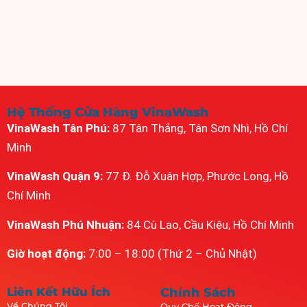
Hệ Thống Cửa Hàng VinaWash
VinaWash Tân Phú:
87 Tân Thắng, Tân Sơn Nhì, Hồ Chí
Minh
VinaWash Quận 9:
77 Đ. Đỗ Xuân Hợp, Phước Long, Hồ
Chí Minh
VinaWash Phú Nhuận:
84 Cù Lao, Cầu Kiệu, Hồ Chí Minh
Giờ hoạt động:
7:00 – 18:00 (Thứ 2 – Chủ Nhật)
Liên Kết Hữu Ích
Chính Sách
Về Chúng Tôi
Quy Chế Hoạt Động