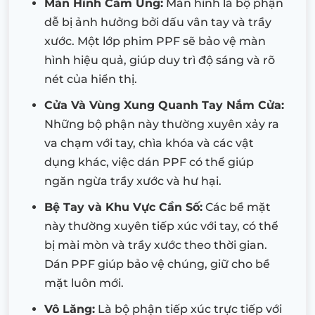
Màn Hình Cảm Ứng:
Màn hình là bộ phận
dễ bị ảnh hưởng bởi dấu vân tay và trầy
xước. Một lớp phim PPF sẽ bảo vệ màn
hình hiệu quả, giúp duy trì độ sáng và rõ
nét của hiển thị.
Cửa Và Vùng Xung Quanh Tay Nắm Cửa:
Những bộ phận này thường xuyên xảy ra
va chạm với tay, chìa khóa và các vật
dụng khác, việc dán PPF có thể giúp
ngăn ngừa trầy xước và hư hại.
Bệ Tay và Khu Vực Cần Số:
Các bề mặt
này thường xuyên tiếp xúc với tay, có thể
bị mài mòn và trầy xước theo thời gian.
Dán PPF giúp bảo vệ chúng, giữ cho bề
mặt luôn mới.
Vô Lăng:
Là bộ phận tiếp xúc trực tiếp với