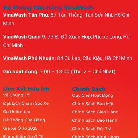
Hệ Thống Cửa Hàng VinaWash
VinaWash Tân Phú:
87 Tân Thắng, Tân Sơn Nhì, Hồ Chí
Minh
VinaWash Quận 9:
77 Đ. Đỗ Xuân Hợp, Phước Long, Hồ
Chí Minh
VinaWash Phú Nhuận:
84 Cù Lao, Cầu Kiệu, Hồ Chí Minh
Giờ hoạt động:
7:00 – 18:00 (Thứ 2 – Chủ Nhật)
Liên Kết Hữu Ích
Chính Sách
Về Chúng Tôi
Quy Chế Hoạt Động
Đặt Lịch Chăm Sóc Xe
Chính Sách Bảo Mật
Go Unlimited
Chính Sách Giao Hàng
Hệ Thống Cửa Hàng
Chính Sách Bảo Hành
Giá Xe Ô Tô 2025
Chính Sách Đổi Trả
Đăng Kiểm Xe Ô Tô
Chính Sách Khui Hàng