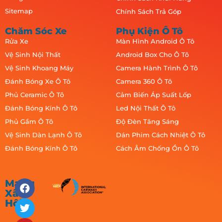
Sitemap
Chính Sách Trả Góp
Chăm Sóc Xe
Phụ Kiện Ô Tô
Rửa Xe
Màn Hình Android Ô Tô
Vệ Sinh Nội Thất
Android Box Cho Ô Tô
Vệ Sinh Khoang Máy
Camera Hành Trình Ô Tô
Đánh Bóng Xe Ô Tô
Camera 360 Ô Tô
Phủ Ceramic Ô Tô
Cảm Biến Áp Suất Lốp
Đánh Bóng Kính Ô Tô
Led Nội Thất Ô Tô
Phủ Gầm Ô Tô
Độ Đèn Tăng Sáng
Vệ Sinh Dàn Lạnh Ô Tô
Dán Phim Cách Nhiệt Ô Tô
Đánh Bóng Kính Ô Tô
Cách Âm Chống Ồn Ô Tô
Mạng
Xã
Hội