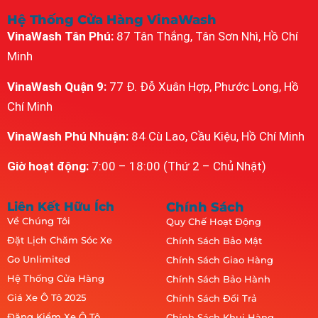
Hệ Thống Cửa Hàng VinaWash
VinaWash Tân Phú:
87 Tân Thắng, Tân Sơn Nhì, Hồ Chí
Minh
VinaWash Quận 9:
77 Đ. Đỗ Xuân Hợp, Phước Long, Hồ
Chí Minh
VinaWash Phú Nhuận:
84 Cù Lao, Cầu Kiệu, Hồ Chí Minh
Giờ hoạt động:
7:00 – 18:00 (Thứ 2 – Chủ Nhật)
Liên Kết Hữu Ích
Chính Sách
Về Chúng Tôi
Quy Chế Hoạt Động
Đặt Lịch Chăm Sóc Xe
Chính Sách Bảo Mật
Go Unlimited
Chính Sách Giao Hàng
Hệ Thống Cửa Hàng
Chính Sách Bảo Hành
Giá Xe Ô Tô 2025
Chính Sách Đổi Trả
Đăng Kiểm Xe Ô Tô
Chính Sách Khui Hàng