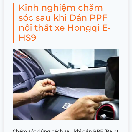
Kinh nghiệm chăm
sóc sau khi Dán PPF
nội thất xe Hongqi E-
HS9
Chăm sóc đúng cách sau khi dán PPF (Paint