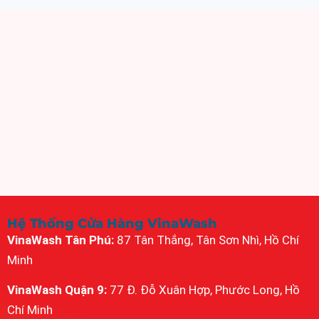
Hệ Thống Cửa Hàng VinaWash
VinaWash Tân Phú:
87 Tân Thắng, Tân Sơn Nhì, Hồ Chí
Minh
VinaWash Quận 9:
77 Đ. Đỗ Xuân Hợp, Phước Long, Hồ
Chí Minh