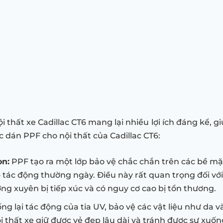
 thất xe Cadillac CT6 mang lại nhiều lợi ích đáng kể, g
ệc dán PPF cho nội thất của Cadillac CT6:
òn:
PPF tạo ra một lớp bảo vệ chắc chắn trên các bề mặt 
do tác động thường ngày. Điều này rất quan trọng đối v
ờng xuyên bị tiếp xúc và có nguy cơ cao bị tổn thương.
 lại tác động của tia UV, bảo vệ các vật liệu như da v
i thất xe giữ được vẻ đẹp lâu dài và tránh được sự xuốn