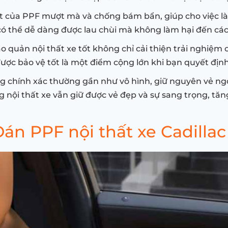
 của PPF mượt mà và chống bám bẩn, giúp cho việc làm
ó thể dễ dàng được lau chùi mà không làm hại đến các v
o quản nội thất xe tốt không chỉ cải thiện trải nghiệm
t được bảo vệ tốt là một điểm cộng lớn khi bạn quyết địn
 chính xác thường gần như vô hình, giữ nguyên vẻ ng
g nội thất xe vẫn giữ được vẻ đẹp và sự sang trọng, t
Dán PPF nội thất xe Cadillac