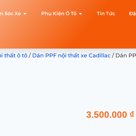
m Sóc Xe
Phụ Kiện Ô Tô
Tin Tức
Đặ
 thất ô tô
/
Dán PPF nội thất xe Cadillac
/ Dán PPF
3.500.000
₫