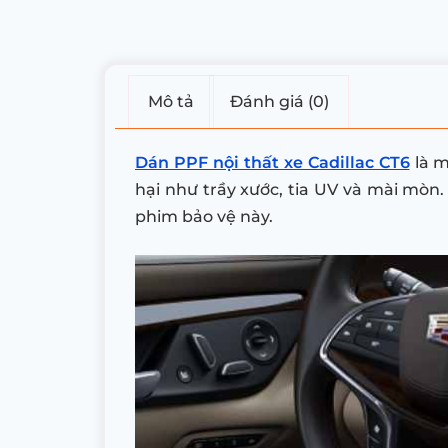
Mô tả
Đánh giá (0)
Dán PPF nội thất xe Cadillac CT6
là m
hại như trầy xước, tia UV và mài mòn.
phim bảo vệ này.