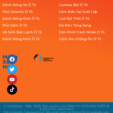
Đánh Bóng Xe Ô Tô
Camera 360 Ô Tô
Phủ Ceramic Ô Tô
Cảm Biến Áp Suất Lốp
Đánh Bóng Kính Ô Tô
Led Nội Thất Ô Tô
Phủ Gầm Ô Tô
Độ Đèn Tăng Sáng
Vệ Sinh Dàn Lạnh Ô Tô
Dán Phim Cách Nhiệt Ô Tô
Đánh Bóng Kính Ô Tô
Cách Âm Chống Ồn Ô Tô
Mạng
Xã
Hội
© VinaWash – 1995- 2025. Bản quyền của CÔNG TY CỔ PHẦN THIẾT BỊ
& DỊCH VỤ LÂM PHÁT
Ghi rõ nguồn “vinawash.vn” khi phát hành lại thông tin từ website này.