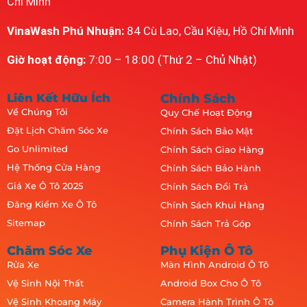
Chí Minh
VinaWash Phú Nhuận:
84 Cù Lao, Cầu Kiệu, Hồ Chí Minh
Giờ hoạt động:
7:00 – 18:00 (Thứ 2 – Chủ Nhật)
Liên Kết Hữu Ích
Chính Sách
Về Chúng Tôi
Quy Chế Hoạt Động
Đặt Lịch Chăm Sóc Xe
Chính Sách Bảo Mật
Go Unlimited
Chính Sách Giao Hàng
Hệ Thống Cửa Hàng
Chính Sách Bảo Hành
Giá Xe Ô Tô 2025
Chính Sách Đổi Trả
Đăng Kiểm Xe Ô Tô
Chính Sách Khui Hàng
Sitemap
Chính Sách Trả Góp
Chăm Sóc Xe
Phụ Kiện Ô Tô
Rửa Xe
Màn Hình Android Ô Tô
Vệ Sinh Nội Thất
Android Box Cho Ô Tô
Vệ Sinh Khoang Máy
Camera Hành Trình Ô Tô