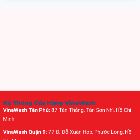
Hệ Thống Cửa Hàng VinaWash
VinaWash Tân Phú:
87 Tân Thắng, Tân Sơn Nhì, Hồ Chí
Minh
VinaWash Quận 9:
77 Đ. Đỗ Xuân Hợp, Phước Long, Hồ