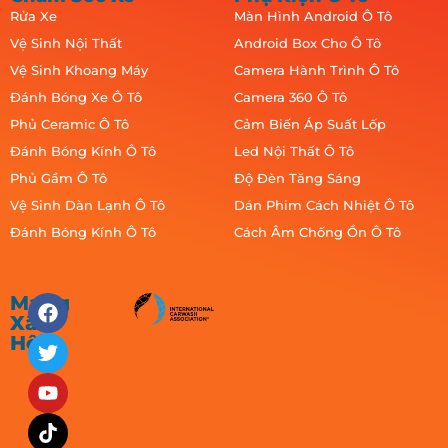
Rửa Xe
Màn Hình Android Ô Tô
Vệ Sinh Nội Thất
Android Box Cho Ô Tô
Vệ Sinh Khoang Máy
Camera Hành Trình Ô Tô
Đánh Bóng Xe Ô Tô
Camera 360 Ô Tô
Phủ Ceramic Ô Tô
Cảm Biến Áp Suất Lốp
Đánh Bóng Kính Ô Tô
Led Nội Thất Ô Tô
Phủ Gầm Ô Tô
Độ Đèn Tăng Sáng
Vệ Sinh Dàn Lạnh Ô Tô
Dán Phim Cách Nhiệt Ô Tô
Đánh Bóng Kính Ô Tô
Cách Âm Chống Ồn Ô Tô
Mạng
Xã
Hội