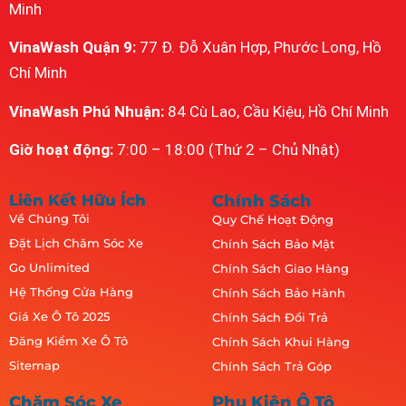
Minh
VinaWash Quận 9:
77 Đ. Đỗ Xuân Hợp, Phước Long, Hồ
Chí Minh
VinaWash Phú Nhuận:
84 Cù Lao, Cầu Kiệu, Hồ Chí Minh
Giờ hoạt động:
7:00 – 18:00 (Thứ 2 – Chủ Nhật)
Liên Kết Hữu Ích
Chính Sách
Về Chúng Tôi
Quy Chế Hoạt Động
Đặt Lịch Chăm Sóc Xe
Chính Sách Bảo Mật
Go Unlimited
Chính Sách Giao Hàng
Hệ Thống Cửa Hàng
Chính Sách Bảo Hành
Giá Xe Ô Tô 2025
Chính Sách Đổi Trả
Đăng Kiểm Xe Ô Tô
Chính Sách Khui Hàng
Sitemap
Chính Sách Trả Góp
Chăm Sóc Xe
Phụ Kiện Ô Tô