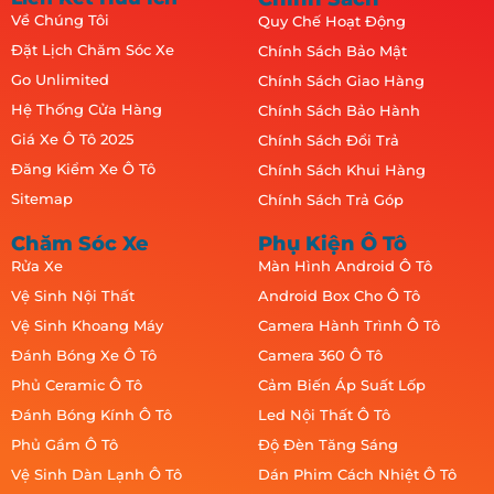
Về Chúng Tôi
Quy Chế Hoạt Động
Đặt Lịch Chăm Sóc Xe
Chính Sách Bảo Mật
Go Unlimited
Chính Sách Giao Hàng
Hệ Thống Cửa Hàng
Chính Sách Bảo Hành
Giá Xe Ô Tô 2025
Chính Sách Đổi Trả
Đăng Kiểm Xe Ô Tô
Chính Sách Khui Hàng
Sitemap
Chính Sách Trả Góp
Chăm Sóc Xe
Phụ Kiện Ô Tô
Rửa Xe
Màn Hình Android Ô Tô
Vệ Sinh Nội Thất
Android Box Cho Ô Tô
Vệ Sinh Khoang Máy
Camera Hành Trình Ô Tô
Đánh Bóng Xe Ô Tô
Camera 360 Ô Tô
Phủ Ceramic Ô Tô
Cảm Biến Áp Suất Lốp
Đánh Bóng Kính Ô Tô
Led Nội Thất Ô Tô
Phủ Gầm Ô Tô
Độ Đèn Tăng Sáng
Vệ Sinh Dàn Lạnh Ô Tô
Dán Phim Cách Nhiệt Ô Tô