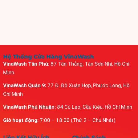
Hệ Thống Cửa Hàng VinaWash
VinaWash Tân Phú:
87 Tân Thắng, Tân Sơn Nhì, Hồ Chí
Minh
VinaWash Quận 9:
77 Đ. Đỗ Xuân Hợp, Phước Long, Hồ
Chí Minh
VinaWash Phú Nhuận:
84 Cù Lao, Cầu Kiệu, Hồ Chí Minh
Giờ hoạt động:
7:00 – 18:00 (Thứ 2 – Chủ Nhật)
Liên Kết Hữu Ích
Chính Sách