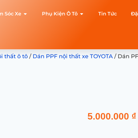
m Sóc Xe
Phụ Kiện Ô Tô
Tin Tức
Đặ
 thất ô tô
/
Dán PPF nội thất xe TOYOTA
/ Dán PF
5.000.000
₫