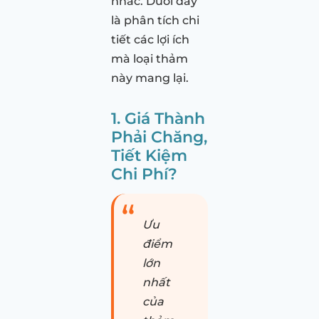
nhắc. Dưới đây
là phân tích chi
tiết các lợi ích
mà loại thảm
này mang lại.
1. Giá Thành
Phải Chăng,
Tiết Kiệm
Chi Phí?
Ưu
điểm
lớn
nhất
của