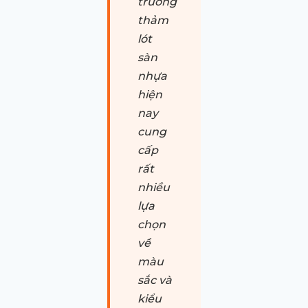
trường
thảm
lót
sàn
nhựa
hiện
nay
cung
cấp
rất
nhiều
lựa
chọn
về
màu
sắc và
kiểu