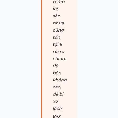
thảm
lót
sàn
nhựa
cũng
tồn
tại 6
rủi ro
chính:
độ
bền
không
cao,
dễ bị
xô
lệch
gây