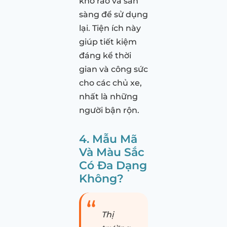
khô ráo và sẵn
sàng để sử dụng
lại. Tiện ích này
giúp tiết kiệm
đáng kể thời
gian và công sức
cho các chủ xe,
nhất là những
người bận rộn.
4. Mẫu Mã
Và Màu Sắc
Có Đa Dạng
Không?
Thị