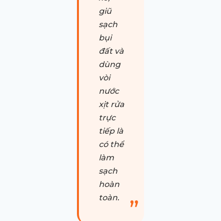
giũ
sạch
bụi
đất và
dùng
vòi
nước
xịt rửa
trực
tiếp là
có thể
làm
sạch
hoàn
toàn.