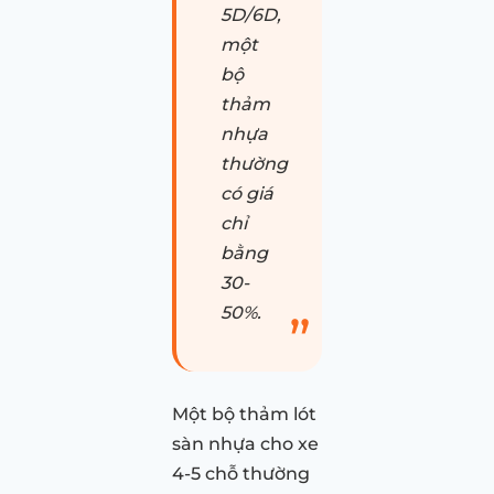
5D/6D,
một
bộ
thảm
nhựa
thường
có giá
chỉ
bằng
30-
50%.
Một bộ thảm lót
sàn nhựa cho xe
4-5 chỗ thường