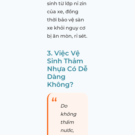
sinh từ lớp nỉ zin
của xe, đồng
thời bảo vệ sàn
xe khỏi nguy cơ
bị ăn mòn, rỉ sét.
3. Việc Vệ
Sinh Thảm
Nhựa Có Dễ
Dàng
Không?
Do
không
thấm
nước,