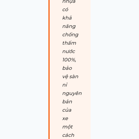
nhựa
có
khả
năng
chống
thấm
nước
100%,
bảo
vệ sàn
nỉ
nguyên
bản
của
xe
một
cách