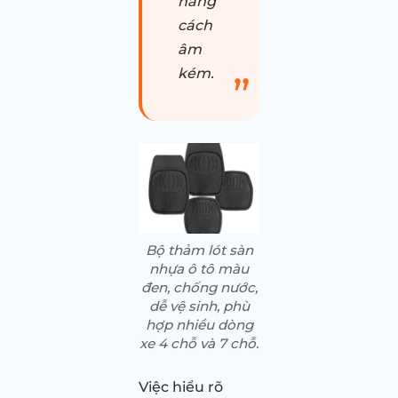
năng
cách
âm
kém.
Bộ thảm lót sàn
nhựa ô tô màu
đen, chống nước,
dễ vệ sinh, phù
hợp nhiều dòng
xe 4 chỗ và 7 chỗ.
Việc hiểu rõ