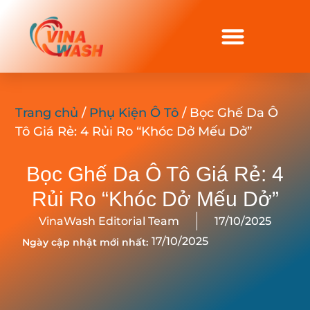
Trang chủ
/
Phụ Kiện Ô Tô
/ Bọc Ghế Da Ô
Tô Giá Rẻ: 4 Rủi Ro “Khóc Dở Mếu Dở”
Bọc Ghế Da Ô Tô Giá Rẻ: 4
Rủi Ro “Khóc Dở Mếu Dở”
VinaWash Editorial Team
17/10/2025
17/10/2025
Ngày cập nhật mới nhất: