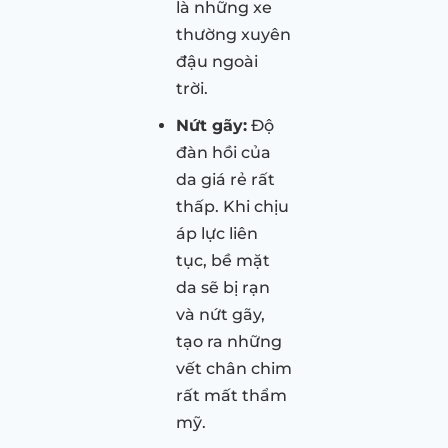
là những xe
thường xuyên
đậu ngoài
trời.
Nứt gãy:
Độ
đàn hồi của
da giá rẻ rất
thấp. Khi chịu
áp lực liên
tục, bề mặt
da sẽ bị rạn
và nứt gãy,
tạo ra những
vết chân chim
rất mất thẩm
mỹ.