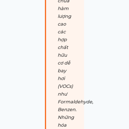
chứa
hàm
lượng
cao
các
hợp
chất
hữu
cơ dễ
bay
hơi
(VOCs)
như
Formaldehyde,
Benzen.
Những
hóa