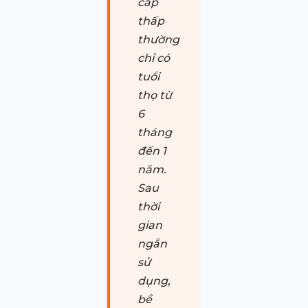
cấp
thấp
thường
chỉ có
tuổi
thọ từ
6
tháng
đến 1
năm.
Sau
thời
gian
ngắn
sử
dụng,
bề