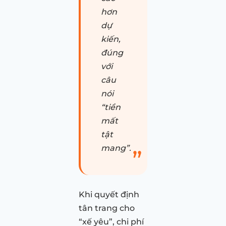
hơn
dự
kiến,
đúng
với
câu
nói
“tiền
mất
tật
mang”.
Khi quyết định
tân trang cho
“xế yêu”, chi phí