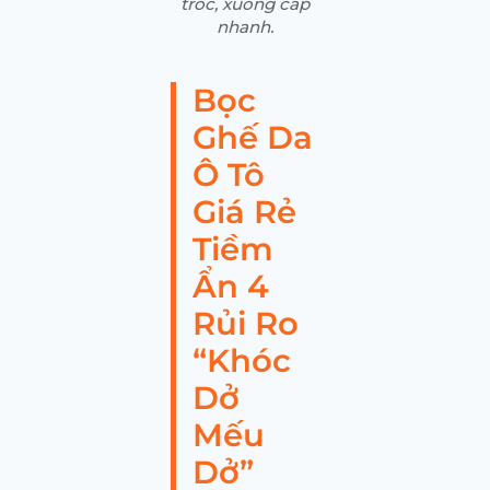
tróc, xuống cấp
nhanh.
Bọc
Ghế Da
Ô Tô
Giá Rẻ
Tiềm
Ẩn 4
Rủi Ro
“Khóc
Dở
Mếu
Dở”