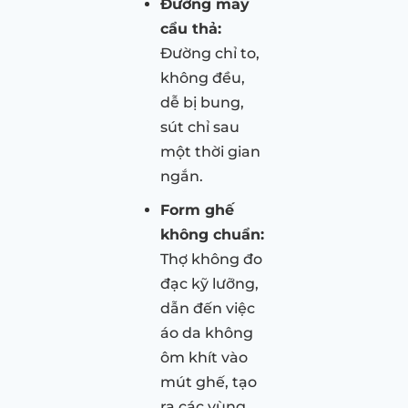
Đường may
cẩu thả:
Đường chỉ to,
không đều,
dễ bị bung,
sút chỉ sau
một thời gian
ngắn.
Form ghế
không chuẩn:
Thợ không đo
đạc kỹ lưỡng,
dẫn đến việc
áo da không
ôm khít vào
mút ghế, tạo
ra các vùng