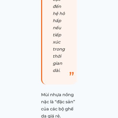
đến
hệ hô
hấp
nếu
tiếp
xúc
trong
thời
gian
dài.
Mùi nhựa nồng
nặc là “đặc sản”
của các bộ ghế
da giá rẻ.