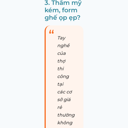
3. Thẩm mỹ
kém, form
ghế ọp ẹp?
Tay
nghề
của
thợ
thi
công
tại
các cơ
sở giá
rẻ
thường
không