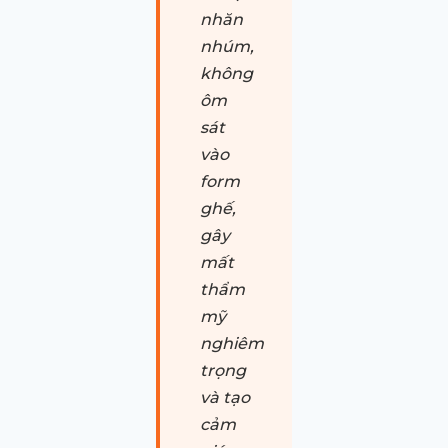
nhăn
nhúm,
không
ôm
sát
vào
form
ghế,
gây
mất
thẩm
mỹ
nghiêm
trọng
và tạo
cảm