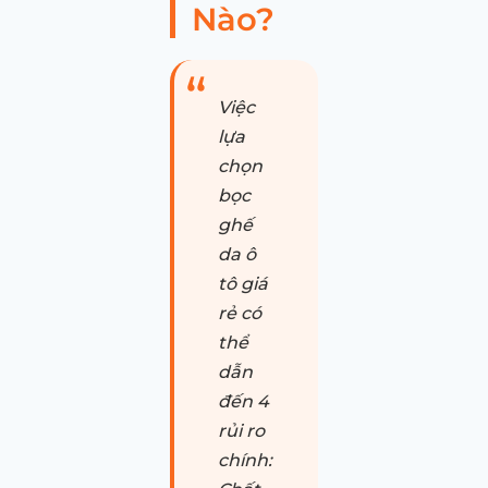
Nào?
Việc
lựa
chọn
bọc
ghế
da ô
tô giá
rẻ có
thể
dẫn
đến 4
rủi ro
chính: