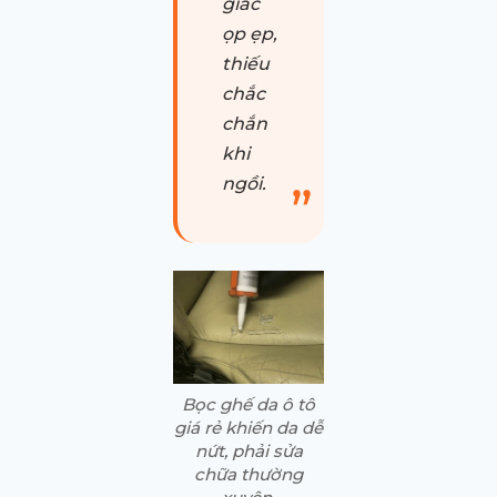
giác
ọp ẹp,
thiếu
chắc
chắn
khi
ngồi.
Bọc ghế da ô tô
giá rẻ khiến da dễ
nứt, phải sửa
chữa thường