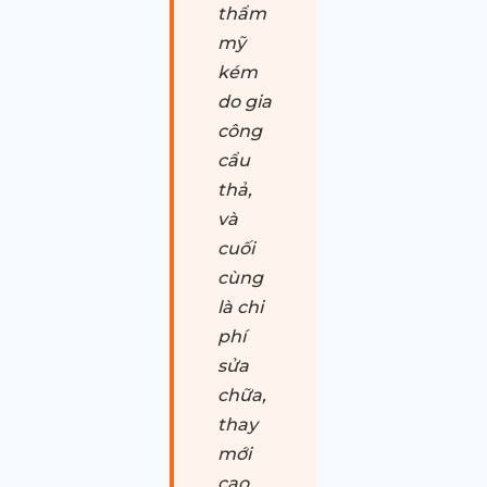
thẩm
mỹ
kém
do gia
công
cẩu
thả,
và
cuối
cùng
là chi
phí
sửa
chữa,
thay
mới
cao