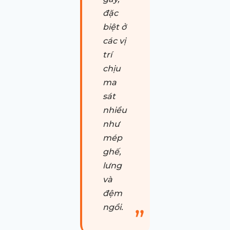
đặc
biệt ở
các vị
trí
chịu
ma
sát
nhiều
như
mép
ghế,
lưng
và
đệm
ngồi.