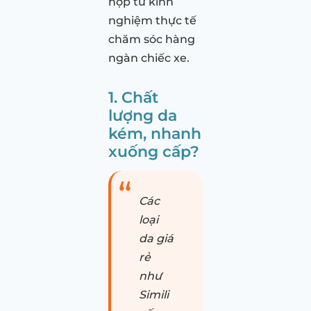
hợp từ kinh
nghiệm thực tế
chăm sóc hàng
ngàn chiếc xe.
1. Chất
lượng da
kém, nhanh
xuống cấp?
Các
loại
da giá
rẻ
như
Simili