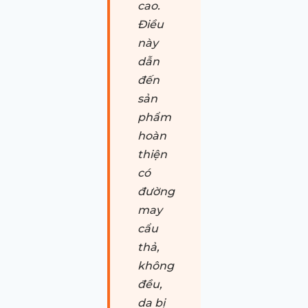
cao.
Điều
này
dẫn
đến
sản
phẩm
hoàn
thiện
có
đường
may
cẩu
thả,
không
đều,
da bị