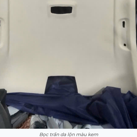
Bọc trần da lộn màu kem