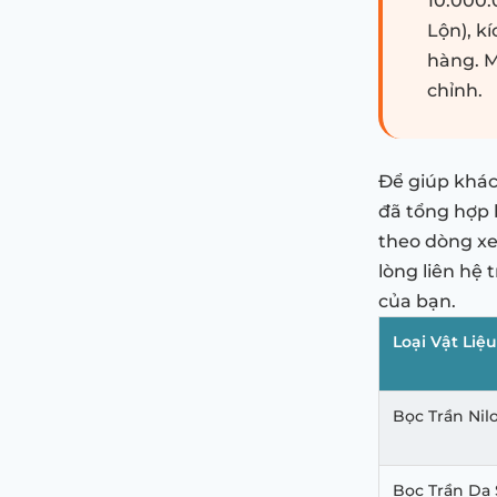
10.000.
Lộn), kí
hàng. M
chỉnh.
Để giúp khác
đã tổng hợp b
theo dòng xe
lòng liên hệ
của bạn.
Loại Vật Liệu
Bọc Trần Nil
Bọc Trần Da 