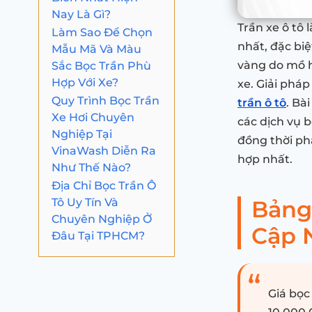
Nay Là Gì?
Trần xe ô tô
Làm Sao Để Chọn
nhất, đặc biệ
Mẫu Mã Và Màu
Sắc Bọc Trần Phù
vàng do mồ h
Hợp Với Xe?
xe. Giải pháp
Quy Trình Bọc Trần
trần ô tô
. Bà
Xe Hơi Chuyên
các dịch vụ b
Nghiệp Tại
đồng thời ph
VinaWash Diễn Ra
hợp nhất.
Như Thế Nào?
Địa Chỉ Bọc Trần Ô
Tô Uy Tín Và
Bảng 
Chuyên Nghiệp Ở
Cập 
Đâu Tại TPHCM?
Giá bọc