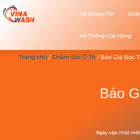
Về Chúng Tôi
Chă
Hệ Thống Cửa Hàng
Trang chủ
/
Chăm Sóc Ô Tô
/ Báo Giá Bọc T
Báo G
Ngày cập nhật mới