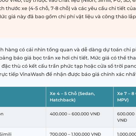
000 VNĐ, tùy thuộc vào chất liệu (Nilon, Simili, PU, 5D, 
ch thước xe (4-5 chỗ, 7-8 chỗ) và các yêu cầu chi tiết củ
ức giá này đã bao gồm chi phí vật liệu và công tháo lắ
h hàng có cái nhìn tổng quan và dễ dàng dự toán chi 
ảng báo giá bọc trần xe hơi chi tiết. Mức giá có thể th
 đặc thù có kết cấu trần phức tạp hoặc cửa sổ trời pan
 trực tiếp VinaWash để nhận được báo giá chính xác nhấ
Xe 4 – 5 Chỗ (Sedan,
Xe 7 – 8
Hatchback)
MPV)
on
400.000 – 600.000 VNĐ
600.000 
VNĐ
Simili
700.000 – 1.100.000 VNĐ
1.000.00