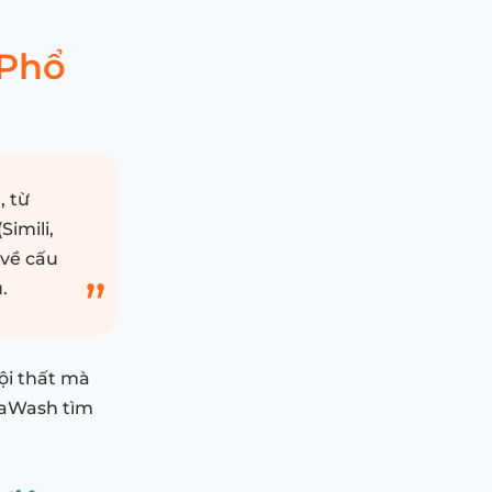
 Phổ
, từ
imili,
 về cấu
.
ội thất mà
naWash tìm