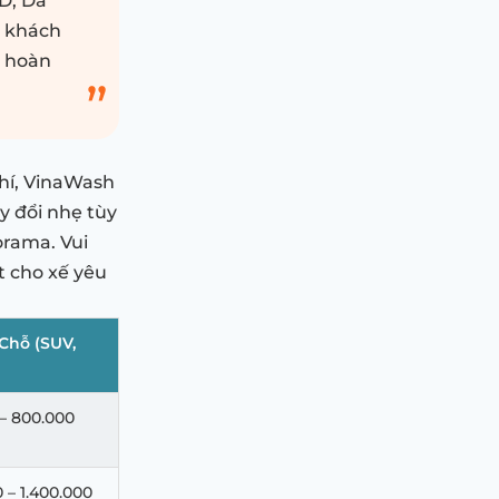
6D, Da
a khách
p hoàn
phí, VinaWash
ay đổi nhẹ tùy
orama. Vui
t cho xế yêu
 Chỗ (SUV,
– 800.000
0 – 1.400.000