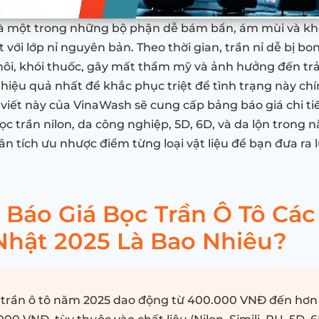
 là một trong những bộ phận dễ bám bẩn, ám mùi và kh
t với lớp nỉ nguyên bản. Theo thời gian, trần nỉ dễ bị bon
ôi, khói thuốc, gây mất thẩm mỹ và ảnh hưởng đến trả
 hiệu quả nhất để khắc phục triệt để tình trạng này chí
i viết này của VinaWash sẽ cung cấp bảng báo giá chi ti
ọc trần nilon, da công nghiệp, 5D, 6D, và da lộn trong 
ân tích ưu nhược điểm từng loại vật liệu để bạn đưa ra
Báo Giá Bọc Trần Ô Tô Các
Nhật 2025 Là Bao Nhiêu?
 trần ô tô năm 2025 dao động từ 400.000 VNĐ đến hơn