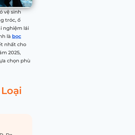
ó vệ sinh
g tróc, ố
i nghiệm lái
nh là
bọc
ết nhất cho
năm 2025,
 lựa chọn phù
 Loại