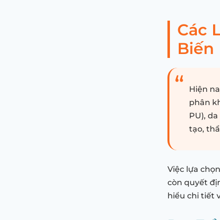
Các L
Biến 
Hiện na
phân kh
PU), da
tạo, th
Việc lựa chọ
còn quyết đị
hiểu chi tiết 